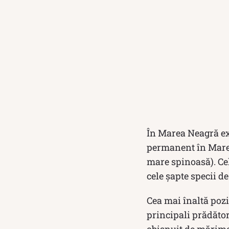
În Marea Neagră exi
permanent în Marea 
mare spinoasă). Ce
cele șapte specii d
Cea mai înaltă pozi
principali prădător