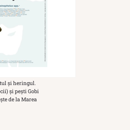
ul și heringul.
cii) și pești Gobi
ește de la Marea