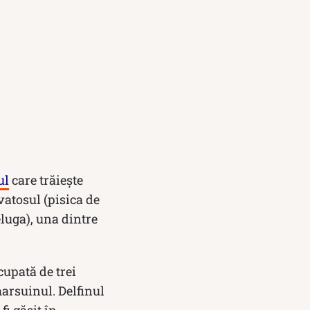
ul
care trăiește
vatosul (pisica de
luga), una dintre
cupată de trei
marsuinul. Delfinul