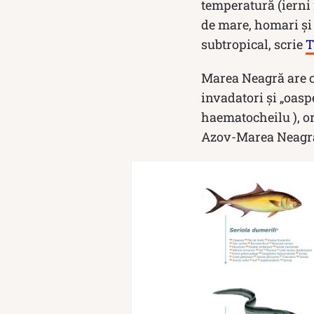
temperatură (ierni 
de mare, homari și 
subtropical, scrie
T
Marea Neagră are o 
invadatori și „oaspe
haematocheilu ), or
Azov-Marea Neagr