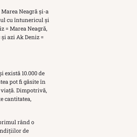
. Marea Neagră și-a
ul cu întunericul şi
niz = Marea Neagră,
 şi azi Ak Deniz =
i există 10.000 de
a pot fi găsite în
 viață. Dimpotrivă,
e cantitatea,
 primul rând o
ndițiilor de