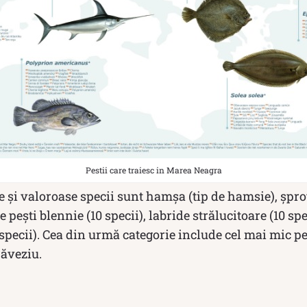
Pestii care traiesc in Marea Neagra
 și valoroase specii sunt hamșa (tip de hamsie), șprot
e pești blennie (10 specii), labride strălucitoare (10 spe
specii). Cea din urmă categorie include cel mai mic p
răveziu.