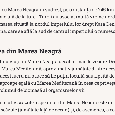
l cu Marea Neagră în sud-est, pe o distanţă de 245 km
icială de la turci. Turcii au asociat multă vreme nord
marea situată la nordul imperiului lor drept Kara De
ă, care se află la sud de centrul imperiului o numesc
tea din Marea Neagră
ină viață în Marea Neagră decât în ​​mările vecine. Deș
 Marea Mediterană, aproximativ jumătate dintre aceste
cest lucru nu o face să fie puțin locuită sau lipsită de
aproape egală cu Marea Mediterană în ceea ce priveșt
 volumul de biomasă al organismelor vii.
i relativ scăzute a speciilor din Marea Neagră este în
i scăzute (jumătate față de ocean) și, de asemenea, a co