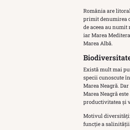
România are litora
primit denumirea of
de aceea au numit 
iar Marea Mediteran
Marea Albă.
Biodiversita
Există mult mai puț
specii cunoscute în
Marea Neagră. Dar a
Marea Neagră este 
productivitatea și
Motivul diversități
funcție a salinități