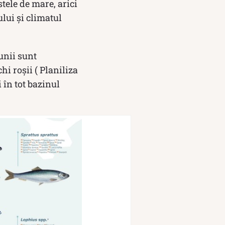
tele de mare, arici
lui și climatul
unii sunt
hi roşii ( Planiliza
 în tot bazinul