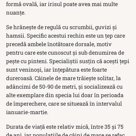
formă ovală, iar irisul poate avea mai multe
nuanțe.
Se hrănește de regulă cu scrumbii, guvizi și
hamsii. Specific acestui rechin este un țep care
precedă ambele înotătoare dorsale, motiv
pentru care este cunoscut și sub denumirea de
pește cu pinteni. Specialiștii susțin că acești țepi
sunt veninoși, iar înțepătura este foarte
dureroasă. Câinele de mare trăiește solitar, la
adâncimi de 50-90 de metri, și socializează cu
alte exemplare din specia lui doar în perioada
de împerechere, care se situează în intervalul
ianuarie-martie.
Durata de viață este relativ mică, între 35 și 75
de ani, iar populațiile de câini de mare se refac