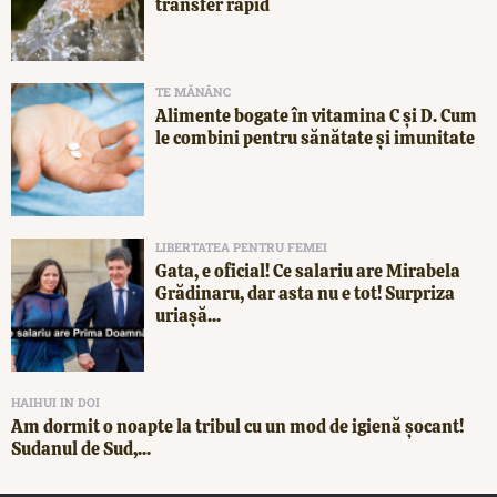
transfer rapid
TE MĂNÂNC
Alimente bogate în vitamina C și D. Cum
le combini pentru sănătate și imunitate
LIBERTATEA PENTRU FEMEI
Gata, e oficial! Ce salariu are Mirabela
Grădinaru, dar asta nu e tot! Surpriza
uriașă...
HAIHUI IN DOI
Am dormit o noapte la tribul cu un mod de igienă șocant!
Sudanul de Sud,...