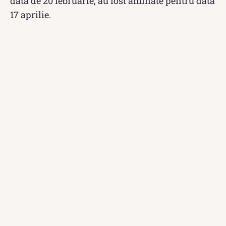
data de 20 februarie, au fost amînate pentru data
17 aprilie.