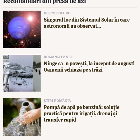
Recomandări din presa de azi
DESCOPERA.RO
Singurul loc din Sistemul Solar în care
astronomii au observat...
ROMANIATV.NET
Ninge ca-n povești, la început de august!
Oamenii schiază pe străzi
ȘTIRI ROMÂNIA
Pompă de apă pe benzină: soluție
practică pentru irigații, drenaj și
transfer rapid