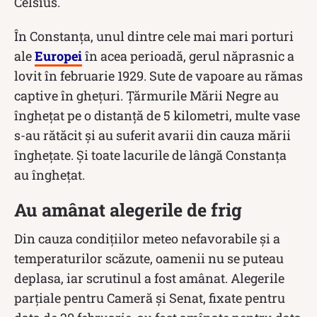
Celsius.
În Constanţa, unul dintre cele mai mari porturi
ale
Europei
în acea perioadă, gerul năprasnic a
lovit în februarie 1929. Sute de vapoare au rămas
captive în gheţuri. Ţărmurile Mării Negre au
îngheţat pe o distanță de 5 kilometri, multe vase
s-au rătăcit şi au suferit avarii din cauza mării
îngheţate. Și toate lacurile de lângă Constanța
au înghețat.
Au amânat alegerile de frig
Din cauza condiţiilor meteo nefavorabile și a
temperaturilor scăzute, oamenii nu se puteau
deplasa, iar scrutinul a fost amânat. Alegerile
parţiale pentru Cameră şi Senat, fixate pentru