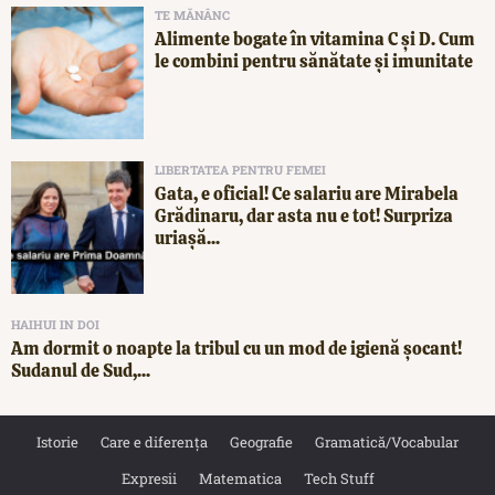
TE MĂNÂNC
Alimente bogate în vitamina C și D. Cum
le combini pentru sănătate și imunitate
LIBERTATEA PENTRU FEMEI
Gata, e oficial! Ce salariu are Mirabela
Grădinaru, dar asta nu e tot! Surpriza
uriașă...
HAIHUI IN DOI
Am dormit o noapte la tribul cu un mod de igienă șocant!
Sudanul de Sud,...
Istorie
Care e diferența
Geografie
Gramatică/Vocabular
Expresii
Matematica
Tech Stuff