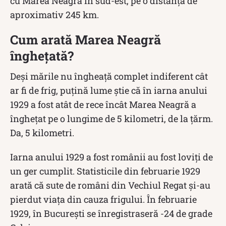
cu Marea Neagră în sud-est, pe o distanţă de
aproximativ 245 km.
Cum arată Marea Neagră
înghețată?
Deși mările nu îngheață complet indiferent cât
ar fi de frig, puțină lume știe că în iarna anului
1929 a fost atât de rece încât Marea Neagră a
îngheţat pe o lungime de 5 kilometri, de la ţărm.
Da, 5 kilometri.
Iarna anului 1929 a fost românii au fost loviţi de
un ger cumplit. Statisticile din februarie 1929
arată că sute de români din Vechiul Regat şi-au
pierdut viaţa din cauza frigului. În februarie
1929, în Bucureşti se înregistraseră -24 de grade