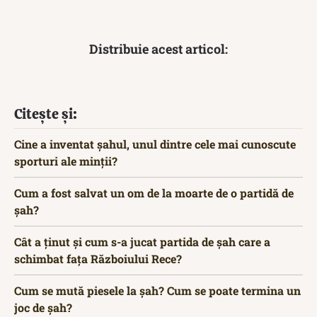
Distribuie acest articol:
Citește și:
Cine a inventat șahul, unul dintre cele mai cunoscute
sporturi ale minții?
Cum a fost salvat un om de la moarte de o partidă de
șah?
Cât a ținut și cum s-a jucat partida de șah care a
schimbat fața Războiului Rece?
Cum se mută piesele la șah? Cum se poate termina un
joc de șah?