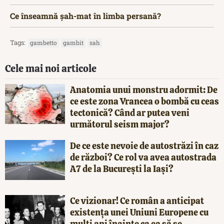
Ce înseamnă șah-mat în limba persană?
Tags:
gambetto
gambit
sah
Cele mai noi articole
Anatomia unui monstru adormit: De
ce este zona Vrancea o bombă cu ceas
tectonică? Când ar putea veni
următorul seism major?
De ce este nevoie de autostrăzi în caz
de război? Ce rol va avea autostrada
A7 de la București la Iași?
Ce vizionar! Ce român a anticipat
existența unei Uniuni Europene cu
mulți ani înainte ca ea să se