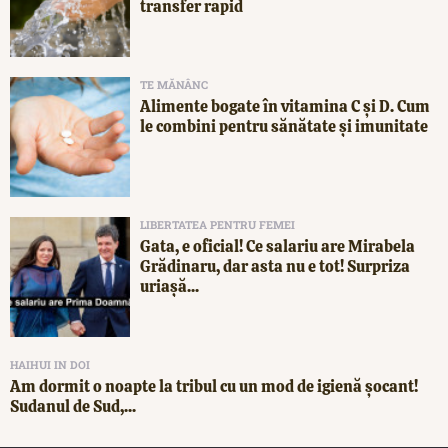
transfer rapid
TE MĂNÂNC
Alimente bogate în vitamina C și D. Cum
le combini pentru sănătate și imunitate
LIBERTATEA PENTRU FEMEI
Gata, e oficial! Ce salariu are Mirabela
Grădinaru, dar asta nu e tot! Surpriza
uriașă...
HAIHUI IN DOI
Am dormit o noapte la tribul cu un mod de igienă șocant!
Sudanul de Sud,...