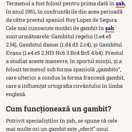
Termenul a fost folosit pentru prima dată în
șah
,
în anul 1951, în confruntările din acea perioadă
de către preotul spaniol Ruy Lopez de Segura.
Cele mai cunoscute mutări de gambit în
șah
sunt următoarele: Gambitul regelui (1.e4 e5
2.f4), Gambitul damei (1.d4 d5 2.c4), și Gambitul
Evans (1.e4 e5 2.Nf3 Nc6 3.Bc4 Bc5 4.b4). Preotul
a studiat aceste manevre, în sportul minții, și a
folosit termenul sub forma spaniolă „gambito”,
care ulterior a condus la forma franceză gambit,
care a influențat ortografia cuvântului în limba
engleză.
Cum funcționează un gambit?
Potrivit specialiștilor în șah, se spune că cele
mai multe ori un gambit este „oferit” unui