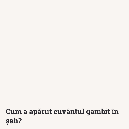
Cum a apărut cuvântul gambit în
șah?