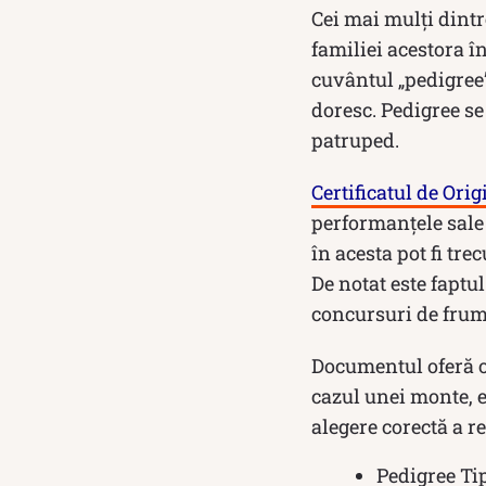
Cei mai mulți dintre
familiei acestora î
cuvântul „pedigree”.
doresc. Pedigree se
patruped.
Certificatul de Orig
performanțele sale ș
în acesta pot fi tr
De notat este faptu
concursuri de frum
Documentul oferă o 
cazul unei monte, e
alegere corectă a r
Pedigree Tip