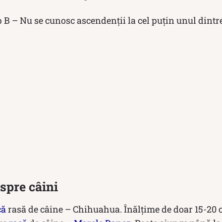
p B – Nu se cunosc ascendenții la cel puțin unul dint
espre câini
că
rasă de câine – Chihuahua. Înălțime de doar 15-20 