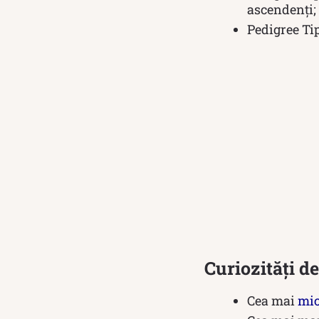
ascendenți;
Pedigree Ti
Curiozități d
Cea mai
mi