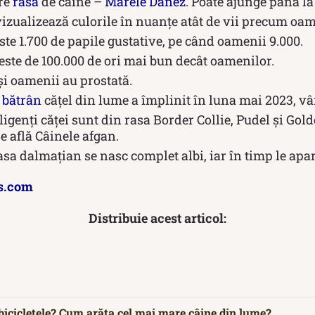
re
rasă
de câine –
Marele Danez
. Poate ajunge până la
izualizează culorile în nuanțe atât de vii precum oam
ste 1.700 de papile gustative, pe când oamenii 9.000.
este de 100.000 de ori mai bun decât oamenilor.
și oamenii au prostată.
i
bătrân
cățel din lume a împlinit în luna mai 2023, vâ
ligenți căței sunt din rasa Border Collie, Pudel și Gold
e află Câinele afgan.
asa dalmațian se nasc complet albi, iar în timp le apar
s.com
Distribuie acest articol:
 bicicletele? Cum arăta cel mai mare câine din lume?