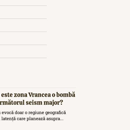
 este zona Vrancea o bombă
 următorul seism major?
 evocă doar o regiune geografică
ă latență care planează asupra...