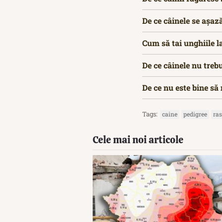
De ce câinele se așaz
Cum să tai unghiile l
De ce câinele nu treb
De ce nu este bine să
Tags:
caine
pedigree
ra
Cele mai noi articole