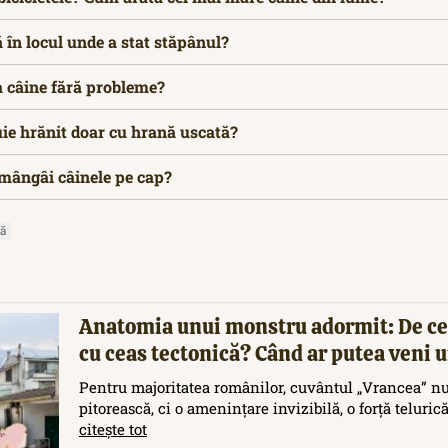
ă în locul unde a stat stăpânul?
a câine fără probleme?
uie hrănit doar cu hrană uscată?
 mângâi câinele pe cap?
să
Anatomia unui monstru adormit: De ce
cu ceas tectonică? Când ar putea veni
Pentru majoritatea românilor, cuvântul „Vrancea” nu
pitorească, ci o amenințare invizibilă, o forță teluric
citește tot