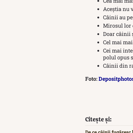
Cea mai ma
Aceștia nu v
Câinii au pe
Mirosul lor 
Doar câinii 
Cel mai ma
Cei mai inte
polul opus s
Câinii din r
Foto:
Depositphoto
Citește și:
De ce câinii fugăresc