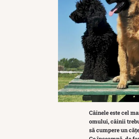
Câinele este cel ma
omului, câinii trebu
să cumpere un cățel
Ce înseamnă, de fa