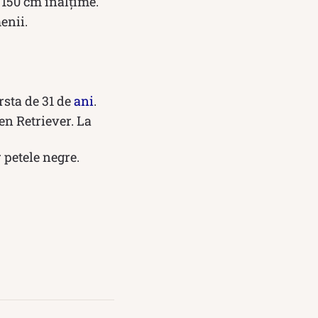
 150 cm înălțime.
enii.
rsta de 31 de
ani
.
en Retriever. La
 petele negre.