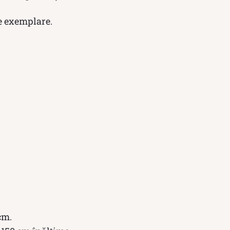
re exemplare.
cm.