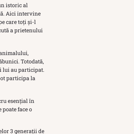
n istoric al
ă. Aici intervine
e care toți și-l
cută a prietenului
 animalului,
răbunici. Totodată,
 lui au participat.
pot participa la
ru esențial în
e poate face o
elor 3 generații de