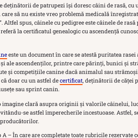
 deținătorii de patrupezi își doresc câini de rasă, cu u
n care să nu existe vreo problemă medicală înregistrat
 Altfel spus, câinele cu pedigree este câinele de rasă p
 referă la certificatul genealogic cu ascendență cunos
ine
este un document în care se atestă puritatea rasei
i ale ascendenților, printre care părinți, bunici și st
ecute și competițiile canine dacă animalul sau strămoșii
l că doar cu un astfel de
certificat
, deținătorii de căței 
usețe sau sprint canin.
imagine clară asupra originii și valorile câinelui, luc
vitându-se astfel împerecherile incestuoase. Astfel, s
eproducătorilor.
 A – În care are completate toate rubricile rezervate c