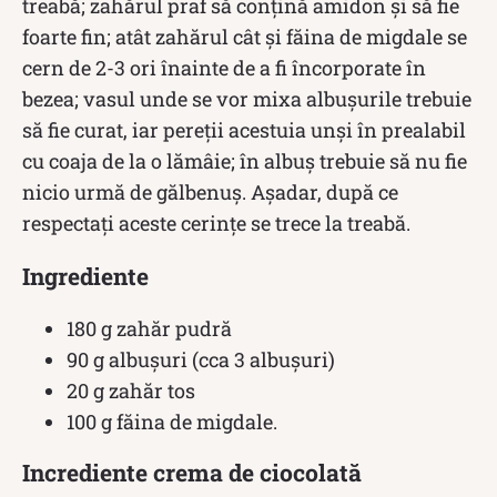
treabă; zahărul praf să conțină amidon și să fie
foarte fin; atât zahărul cât și făina de migdale se
cern de 2-3 ori înainte de a fi încorporate în
bezea; vasul unde se vor mixa albușurile trebuie
să fie curat, iar pereții acestuia unși în prealabil
cu coaja de la o lămâie; în albuș trebuie să nu fie
nicio urmă de gălbenuș. Așadar, după ce
respectați aceste cerințe se trece la treabă.
Ingrediente
180 g zahăr pudră
90 g albușuri (cca 3 albușuri)
20 g zahăr tos
100 g făina de migdale.
Incrediente crema de ciocolată