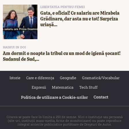
LIBERTATEA PENTRU FEMEI
Gata, e oficial! Ce salariu are Mirabela
Grădinaru, dar asta nu e tot! Surpriza
uriașă...
HAIHUI IN DOI
Am dormit o noapte la tribul cu un mod de igienă șocant!
Sudanul de Sud,...
Istorie
Care e diferența
Geografie
Gramatică/Vocabular
Expresii
Matematica
Tech Stuff
Contact
Politica de utilizare a Cookie‐urilor
Citarea se poate face în limita a 250 de semne. Nici o instituţie sau persoană
(site-uri, instituţii mass-media, firme de monitorizare) nu poate reproduce
integral scrierile publicistice purtătoare de Drepturi de Autor.