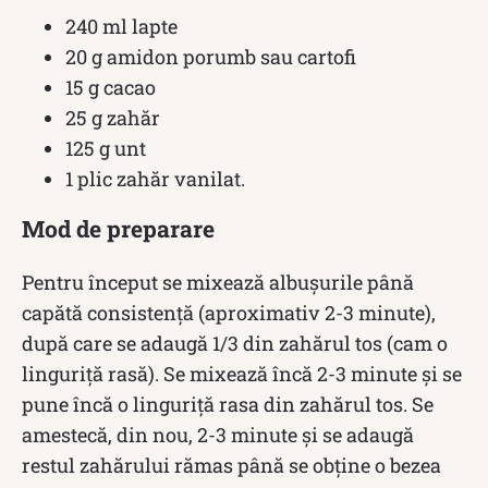
240 ml lapte
20 g amidon porumb sau cartofi
15 g cacao
25 g zahăr
125 g unt
1 plic zahăr vanilat.
Mod de preparare
Pentru început se mixează albușurile până
capătă consistență (aproximativ 2-3 minute),
după care se adaugă 1/3 din zahărul tos (cam o
linguriță rasă). Se mixează încă 2-3 minute și se
pune încă o linguriță rasa din zahărul tos. Se
amestecă, din nou, 2-3 minute și se adaugă
restul zahărului rămas până se obține o bezea