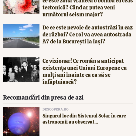
ce este zona Vrancea o bombă cu ceas
tectonică? Când ar putea veni
următorul seism major?
De ce este nevoie de autostrăzi în caz
de război? Ce rol va avea autostrada
A7 de la București la Iași?
Ce vizionar! Ce român a anticipat
existența unei Uniuni Europene cu
mulți ani înainte ca ea să se
înfăptuiască?
Recomandări din presa de azi
DESCOPERA.RO
Singurul loc din Sistemul Solar în care
astronomii au observat...