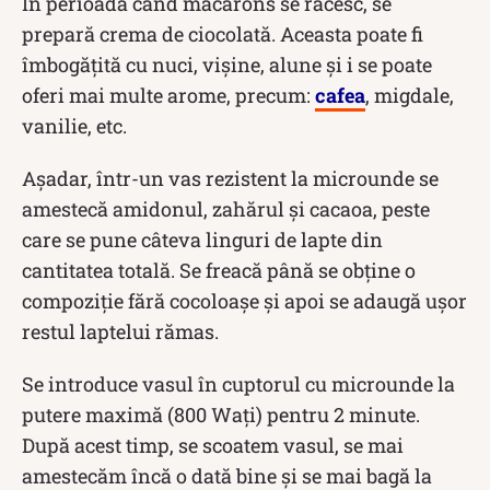
În perioada când macarons se răcesc, se
prepară crema de ciocolată. Aceasta poate fi
îmbogățită cu nuci, vișine, alune și i se poate
oferi mai multe arome, precum:
cafea
, migdale,
vanilie, etc.
Așadar, într-un vas rezistent la microunde se
amestecă amidonul, zahărul și cacaoa, peste
care se pune câteva linguri de lapte din
cantitatea totală. Se freacă până se obține o
compoziție fără cocoloașe și apoi se adaugă ușor
restul laptelui rămas.
Se introduce vasul în cuptorul cu microunde la
putere maximă (800 Wați) pentru 2 minute.
După acest timp, se scoatem vasul, se mai
amestecăm încă o dată bine și se mai bagă la