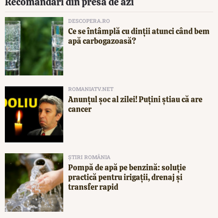
Recomandări din presa de azi
DESCOPERA.RO
Ce se întâmplă cu dinții atunci când bem
apă carbogazoasă?
ROMANIATV.NET
Anunţul şoc al zilei! Puţini ştiau că are
cancer
ȘTIRI ROMÂNIA
Pompă de apă pe benzină: soluție
practică pentru irigații, drenaj și
transfer rapid