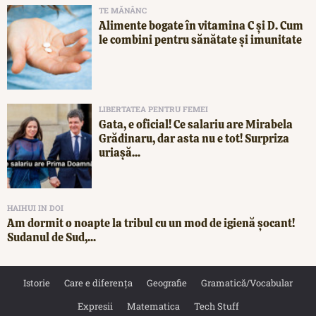
TE MĂNÂNC
Alimente bogate în vitamina C și D. Cum
le combini pentru sănătate și imunitate
LIBERTATEA PENTRU FEMEI
Gata, e oficial! Ce salariu are Mirabela
Grădinaru, dar asta nu e tot! Surpriza
uriașă...
HAIHUI IN DOI
Am dormit o noapte la tribul cu un mod de igienă șocant!
Sudanul de Sud,...
Istorie
Care e diferența
Geografie
Gramatică/Vocabular
Expresii
Matematica
Tech Stuff