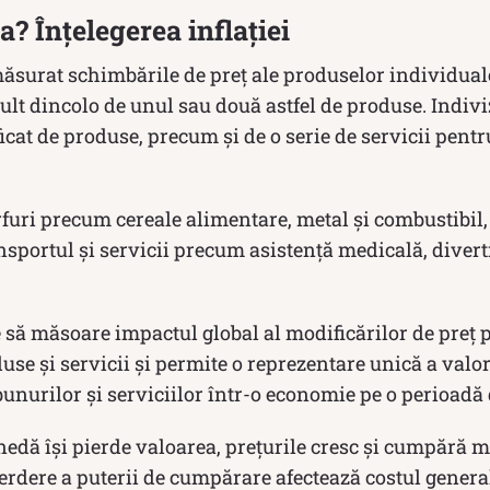
ia? Înțelegerea inflației
ăsurat schimbările de preț ale produselor individual
lt dincolo de unul sau două astfel de produse. Indivi
ficat de produse, precum și de o serie de servicii pentr
uri precum cereale alimentare, metal și combustibil, 
ransportul și servicii precum asistență medicală, divert
 să măsoare impactul global al modificărilor de preț 
use și servicii și permite o reprezentare unică a valori
bunurilor și serviciilor într-o economie pe o perioadă
edă își pierde valoarea, prețurile cresc și cumpără m
ierdere a puterii de cumpărare afectează costul general