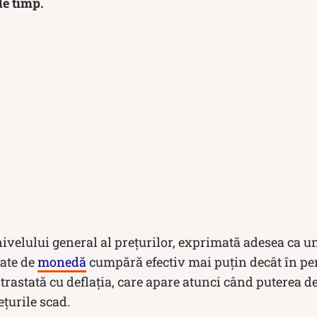
e timp.
ivelului general al prețurilor, exprimată adesea ca u
ate de
monedă
cumpără efectiv mai puțin decât în per
ontrastată cu deflația, care apare atunci când puterea 
ețurile scad.