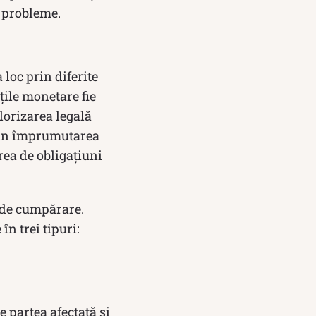
ă probleme.
 loc prin diferite
țile monetare fie
lorizarea legală
prin împrumutarea
rea de obligațiuni
a de cumpărare.
n trei tipuri:
e partea afectată și