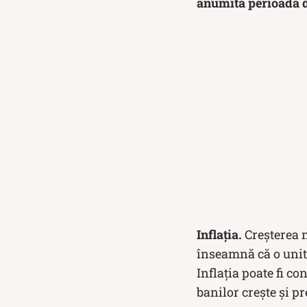
anumită perioadă d
Inflația.
Creșterea n
înseamnă că o unit
Inflația poate fi c
banilor crește și pr