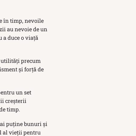
e în timp, nevoile
zii au nevoie de un
u a duce o viață
utilități precum
isment și forță de
pentru un set
i creșterii
 de timp.
ai puține bunuri și
 al vieții pentru