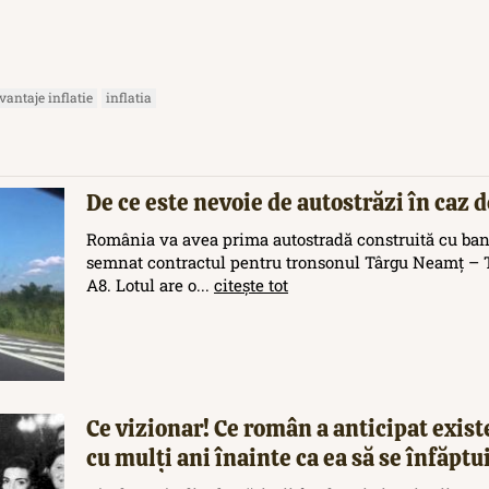
vantaje inflatie
inflatia
De ce este nevoie de autostrăzi în caz 
România va avea prima autostradă construită cu ban
semnat contractul pentru tronsonul Târgu Neamț – T
A8. Lotul are o...
citește tot
Ce vizionar! Ce român a anticipat exis
cu mulți ani înainte ca ea să se înfăptu