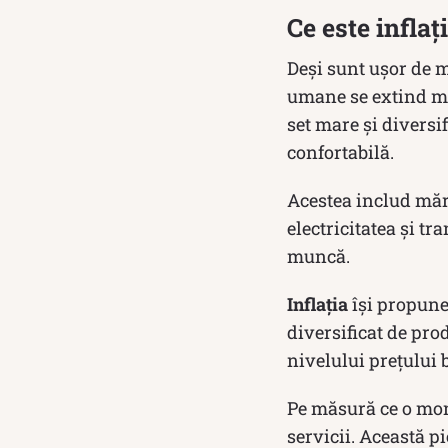
Ce este inflaț
Deși sunt ușor de m
umane se extind mu
set mare și diversi
confortabilă.
Acestea includ mărf
electricitatea și t
muncă.
Inflația
își propune
diversificat de prod
nivelului prețului 
Pe măsură ce o mon
servicii. Această p