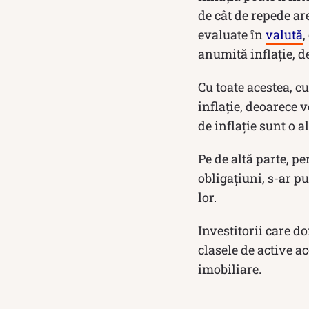
de cât de repede ar
evaluate în
valută
,
anumită inflație, de
Cu toate acestea, c
inflație, deoarece v
de inflație sunt o a
Pe de altă parte, p
obligațiuni, s-ar p
lor.
Investitorii care do
clasele de active ac
imobiliare.