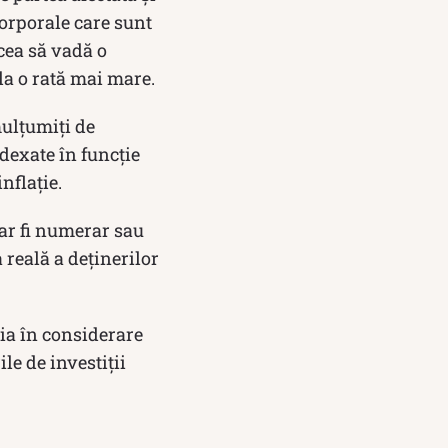
orporale care sunt
ăcea să vadă o
 la o rată mai mare.
mulțumiți de
ndexate în funcție
nflație.
 ar fi numerar sau
 reală a deținerilor
ă ia în considerare
ile de investiții