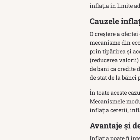
inflația în limite
Cauzele inflaț
O creștere a oferte
mecanisme din econo
prin tipărirea și a
(reducerea valorii
de bani ca credite 
de stat de la bănci
În toate aceste cazu
Mecanismele modului
inflația cererii, in
Avantaje și de
Inflația poate fi in