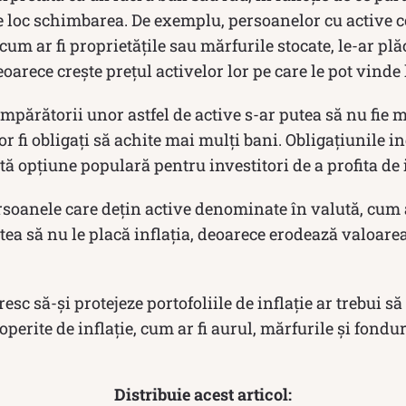
e loc schimbarea. De exemplu, persoanelor cu active c
 cum ar fi proprietățile sau mărfurile stocate, le-ar pl
oarece crește prețul activelor lor pe care le pot vinde
umpărătorii unor astfel de active s-ar putea să nu fie 
or fi obligați să achite mai mulți bani. Obligațiunile i
ltă opțiune populară pentru investitori de a profita de i
ersoanele care dețin active denominate în valută, cum
utea să nu le placă inflația, deoarece erodează valoarea
resc să-și protejeze portofoliile de inflație ar trebui s
operite de inflație, cum ar fi aurul, mărfurile și fondur
Distribuie acest articol: