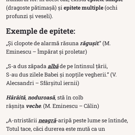
(dragoste pătimașă) și
epitete multiple
(ochi
profunzi și veseli).
Exemple de epitete:
„Și clopote de alarmă răsuna
răgușit
.”
(M.
Eminescu – Împărat şi proletar)
„S-a dus zăpada
albă
de pe întinsul țării,
S-au dus zilele Babei și nopțile vegherii.”
(V.
Alecsandri – Sfârșitul iernii)
Hârâită
,
noduroasă
, stă în colb
râșnița
veche
.
(M. Eminescu – Călin)
„A-ntristării
neagră
-aripă peste lume se întinde,
Totul tace, căci durerea este mută ca un