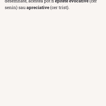
desemnate, acestea pot fi
epitete evocative
(cer
senin) sau
apreciative
(cer trist).