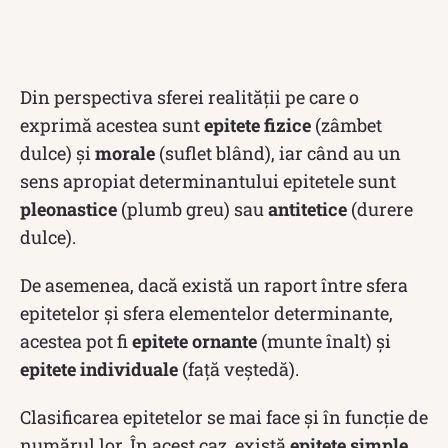
Din perspectiva sferei realității pe care o
exprimă acestea sunt
epitete fizice
(zâmbet
dulce) și
morale
(suflet blând), iar când au un
sens apropiat determinantului epitetele sunt
pleonastice
(plumb greu) sau
antitetice
(durere
dulce).
De asemenea, dacă există un raport între sfera
epitetelor și sfera elementelor determinante,
acestea pot fi
epitete ornante
(munte înalt) și
epitete individuale
(față veștedă).
Clasificarea epitetelor se mai face și în funcție de
numărul lor. În acest caz, există
epitete simple