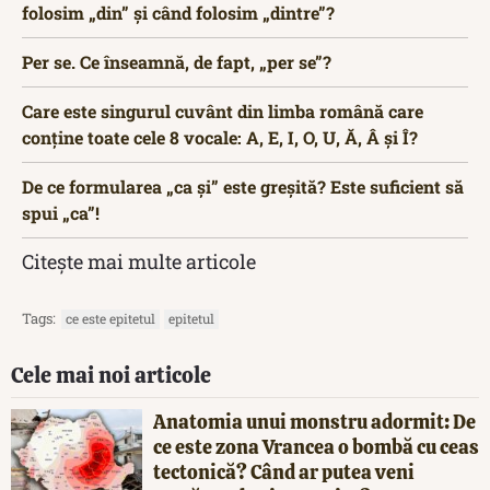
folosim „din” și când folosim „dintre”?
Per se. Ce înseamnă, de fapt, „per se”?
Care este singurul cuvânt din limba română care
conține toate cele 8 vocale: A, E, I, O, U, Ă, Â și Î?
De ce formularea „ca și” este greșită? Este suficient să
spui „ca”!
Citește mai multe articole
Tags:
ce este epitetul
epitetul
Cele mai noi articole
Anatomia unui monstru adormit: De
ce este zona Vrancea o bombă cu ceas
tectonică? Când ar putea veni