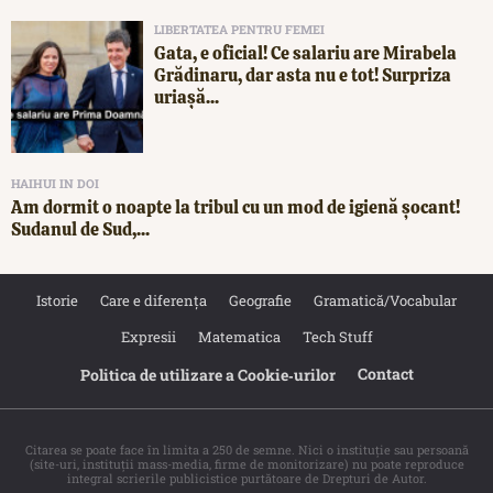
LIBERTATEA PENTRU FEMEI
Gata, e oficial! Ce salariu are Mirabela
Grădinaru, dar asta nu e tot! Surpriza
uriașă...
HAIHUI IN DOI
Am dormit o noapte la tribul cu un mod de igienă șocant!
Sudanul de Sud,...
Istorie
Care e diferența
Geografie
Gramatică/Vocabular
Expresii
Matematica
Tech Stuff
Contact
Politica de utilizare a Cookie‐urilor
Citarea se poate face în limita a 250 de semne. Nici o instituţie sau persoană
(site-uri, instituţii mass-media, firme de monitorizare) nu poate reproduce
integral scrierile publicistice purtătoare de Drepturi de Autor.