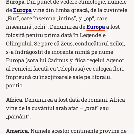
Europa
. Din punct de vedere etimologic, numele
de
Europa
vine din limba greacă, de la cuvintele
„Eur”, care însemna „întins”, şi „op”, care
înseamnă „ochi”. Denumirea de
Europa
a fost
folosită pentru prima dată în Legendele
Olimpului. Se pare că Zeus, conducătorul zeilor,
s-a îndrăgostit de inocenta nimfă pe nume
Europa (sora lui Cadmus şi fiica regelui Agenor
al Feniciei făcută cu Telephasa) ce culegea flori
împreună cu însoţitoarele sale pe litoralul
pontic.
Africa.
Denumirea a fost dată de romani. Africa
vine de la cuvântul arab afar – „praf” sau
„pământ”.
America.
Numele acestor continente provine de