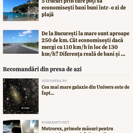
5 trucuri prin care poți să
economisești bani buni într-o zi de
plajă
De la București la mare sunt aproape
250 de km. Cât economisești dacă
mergi cu 110 km/h în loc de 130
km/h? Diferența reală de bani și ...
Recomandări din presa de azi
DESCOPERA.RO
Cea mai mare galaxie din Univers este de
fapt...
ROMANIATV.NET
Metrorex, primele măsuri pentru