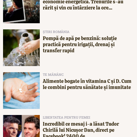
economie energetică. Trenurile s-au
rărit și vin cu întârziere la ore...
ȘTIRI ROMÂNIA
Pompă de apă pe benzină: soluție
practică pentru irigații, drenaj și
transfer rapid
TE MĂNÂNC
Alimente bogate în vitamina C și D. Cum
le combini pentru sănătate și imunitate
LIBERTATEA PENTRU FEMEI
Incredibil ce mesaj i-a lăsat Tudor
Chirilă lui Nicușor Dan, direct pe
Facebook! 2400 de...