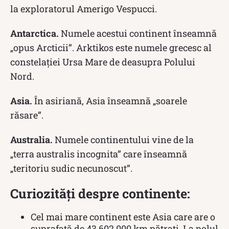
la exploratorul Amerigo Vespucci.
Antarctica.
Numele acestui continent înseamnă
„opus Arcticii”. Arktikos este numele grecesc al
constelației Ursa Mare de deasupra Polului
Nord.
Asia.
În asiriană, Asia înseamnă „soarele
răsare”.
Australia.
Numele continentului vine de la
„terra australis incognita” care înseamnă
„teritoriu sudic necunoscut”.
Curiozități despre continente:
Cel mai mare continent este Asia care are o
suprafață de 43.602.000 km pătrați. La polul