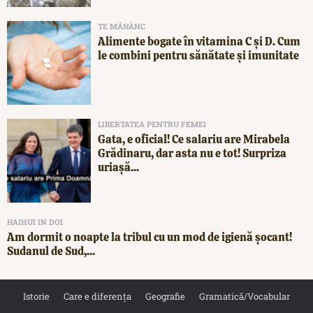
TE MĂNÂNC
Alimente bogate în vitamina C și D. Cum
le combini pentru sănătate și imunitate
LIBERTATEA PENTRU FEMEI
Gata, e oficial! Ce salariu are Mirabela
Grădinaru, dar asta nu e tot! Surpriza
uriașă...
HAIHUI IN DOI
Am dormit o noapte la tribul cu un mod de igienă șocant!
Sudanul de Sud,...
Istorie
Care e diferența
Geografie
Gramatică/Vocabular