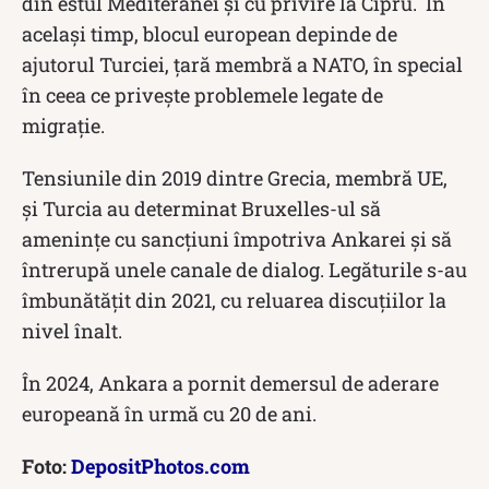
din estul Mediteranei şi cu privire la Cipru. În
acelaşi timp, blocul european depinde de
ajutorul Turciei, ţară membră a NATO, în special
în ceea ce priveşte problemele legate de
migraţie.
Tensiunile din 2019 dintre Grecia, membră UE,
şi Turcia au determinat Bruxelles-ul să
ameninţe cu sancţiuni împotriva Ankarei şi să
întrerupă unele canale de dialog. Legăturile s-au
îmbunătăţit din 2021, cu reluarea discuţiilor la
nivel înalt.
În 2024, Ankara a pornit demersul de aderare
europeană în urmă cu 20 de ani.
Foto:
DepositPhotos.com