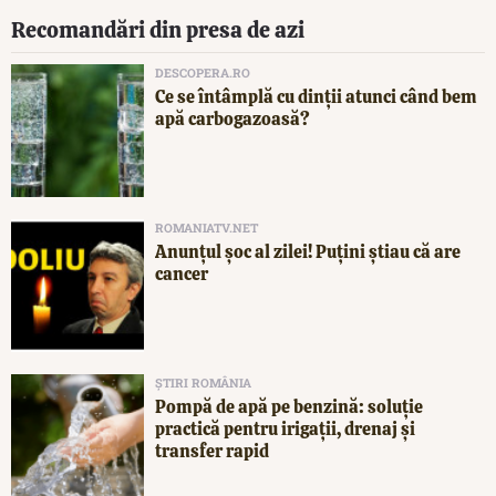
Recomandări din presa de azi
DESCOPERA.RO
Ce se întâmplă cu dinții atunci când bem
apă carbogazoasă?
ROMANIATV.NET
Anunţul şoc al zilei! Puţini ştiau că are
cancer
ȘTIRI ROMÂNIA
Pompă de apă pe benzină: soluție
practică pentru irigații, drenaj și
transfer rapid