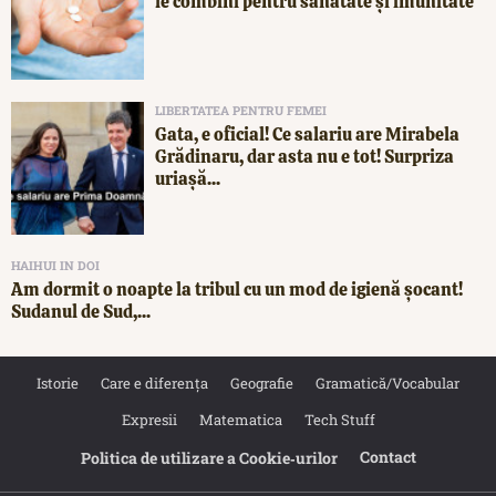
le combini pentru sănătate și imunitate
LIBERTATEA PENTRU FEMEI
Gata, e oficial! Ce salariu are Mirabela
Grădinaru, dar asta nu e tot! Surpriza
uriașă...
HAIHUI IN DOI
Am dormit o noapte la tribul cu un mod de igienă șocant!
Sudanul de Sud,...
Istorie
Care e diferența
Geografie
Gramatică/Vocabular
Expresii
Matematica
Tech Stuff
Contact
Politica de utilizare a Cookie‐urilor