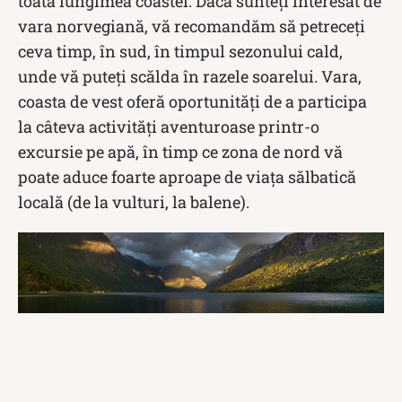
toată lungimea coastei. Dacă sunteți interesat de
vara norvegiană, vă recomandăm să petreceți
ceva timp, în sud, în timpul sezonului cald,
unde vă puteți scălda în razele soarelui. Vara,
coasta de vest oferă oportunități de a participa
la câteva activități aventuroase printr-o
excursie pe apă, în timp ce zona de nord vă
poate aduce foarte aproape de viața sălbatică
locală (de la vulturi, la balene).