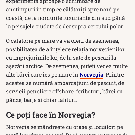
experimenta aproape o schimbare de
anotimpuri în timp ce călătoriți spre nord pe
coastă, de la fiordurile luxuriante din sud până
la peisajele ciudate de deasupra cercului polar.
O călătorie pe mare vă va oferi, de asemenea,
posibilitatea de a înțelege relația norvegienilor
cu împrejurimile lor, de la sate de pescari la
așezări arctice. De asemenea, puteți vedea multe
alte bărci care ies pe mare în
Norvegia
. Printre
acestea se numără ambarcațiuni de pescuit, de
servicii petroliere offshore, feriboturi, bărci cu
pânze, barje și chiar iahturi.
Ce poți face în Norvegia?
Norvegia se mândrește cu orașe și locuitori pe