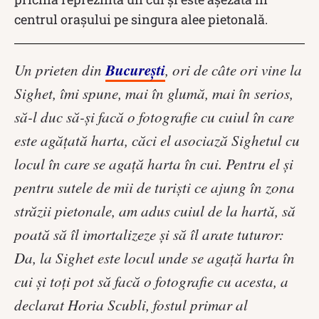
centrul orașului pe singura alee pietonală.
București
Un prieten din
, ori de câte ori vine la
Sighet, îmi spune, mai în glumă, mai în serios,
să-l duc să-și facă o fotografie cu cuiul în care
este agățată harta, căci el asociază Sighetul cu
locul în care se agață harta în cui. Pentru el și
pentru sutele de mii de turiști ce ajung în zona
străzii pietonale, am adus cuiul de la hartă, să
poată să îl imortalizeze și să îl arate tuturor:
Da, la Sighet este locul unde se agață harta în
cui și toți pot să facă o fotografie cu acesta, a
declarat Horia Scubli, fostul primar al