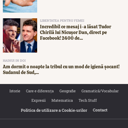
LIBERTATEA PENTRU FEMEI
Incredibil ce mesaj i-a lăsat Tudor
Chirilă lui Nicușor Dan, direct pe
Facebook! 2400 de...
HAIHUI IN DOI
Am dormit o noapte la tribul cu un mod de igienă șocant!
Sudanul de Sud,...
Istorie
Care e diferența
Geografie
Gramatică/Vocabular
Expresii
Matematica
Tech Stuff
Contact
Politica de utilizare a Cookie‐urilor