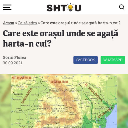
Acasa
»
Ca să știm
»
Care este orașul unde se agață harta-n cui?
Care este orașul unde se agață
harta-n cui?
Sorin Florea
FACEBOOK
WHATSAPP
30.09.2021