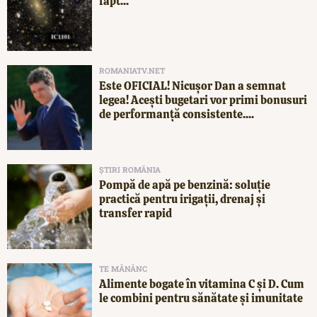
fapt...
ROMANIATV.NET
Este OFICIAL! Nicușor Dan a semnat
legea! Acești bugetari vor primi bonusuri
de performanță consistente....
ȘTIRI ROMÂNIA
Pompă de apă pe benzină: soluție
practică pentru irigații, drenaj și
transfer rapid
TE MĂNÂNC
Alimente bogate în vitamina C și D. Cum
le combini pentru sănătate și imunitate