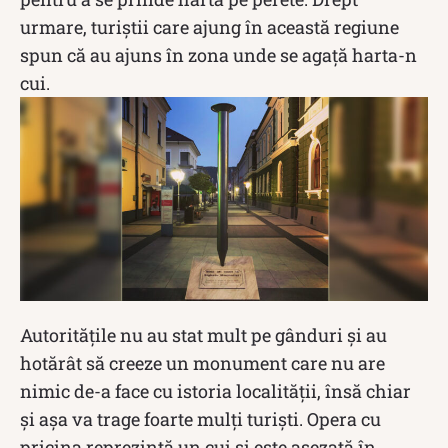
urmare, turiștii care ajung în această regiune
spun că au ajuns în zona unde se agață harta-n
cui.
Autoritățile nu au stat mult pe gânduri și au
hotărât să creeze un monument care nu are
nimic de-a face cu istoria localității, însă chiar
și așa va trage foarte mulți turiști. Opera cu
pricina reprezintă un cui și este așezată în