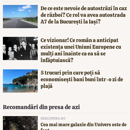
De ce este nevoie de autostrăzi în caz
de război? Ce rol va avea autostrada
A7 de la București la Iași?
Ce vizionar! Ce român a anticipat
existența unei Uniuni Europene cu
mulți ani înainte ca ea să se
înfăptuiască?
5 trucuri prin care poți să
economisești bani buni într-o zi de
plajă
Recomandări din presa de azi
DESCOPERA.RO
Cea mai mare galaxie din Univers este de