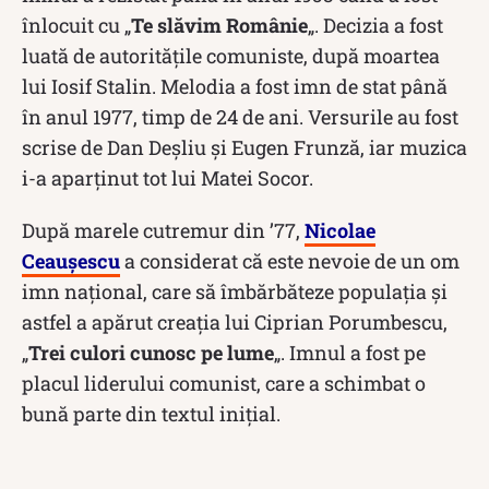
înlocuit cu „
Te slăvim Românie
„. Decizia a fost
luată de autoritățile comuniste, după moartea
lui Iosif Stalin. Melodia a fost imn de stat până
în anul 1977, timp de 24 de ani. Versurile au fost
scrise de Dan Deşliu şi Eugen Frunză, iar muzica
i-a aparținut tot lui Matei Socor.
După marele cutremur din ’77,
Nicolae
Ceaușescu
a considerat că este nevoie de un om
imn național, care să îmbărbăteze populația și
astfel a apărut creația lui Ciprian Porumbescu,
„
Trei culori cunosc pe lume
„. Imnul a fost pe
placul liderului comunist, care a schimbat o
bună parte din textul inițial.