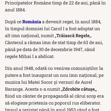
Principatelor Române timp de 22 de ani, până în
anul 1884.
După ce
România
a devenit regat, în anul 1884,
în timpul domniei lui Carol I a fost adoptat un
alt imn național, numit „
Trăiască Regele
„.
Cântecul a rămas imn de stat timp de 63 de ani,
până pe data de 30 de decembrie 1947, când
regele Mihai I a abdicat.
Din anul 1948, odată cu venirea comuniștilor la
putere a fost inaugurat un nou imn național, pe
muzica lui Matei Socor şi versuri de Aurel
Baranga. Acesta s-a numit „
Zdrobite cătuşe
„,
fiind un cântec de propagandă al cărui scop era
să elogieze prietenia cu poporul rus eliberator.
Imnul a rezistat până în anul 1953 când a fost