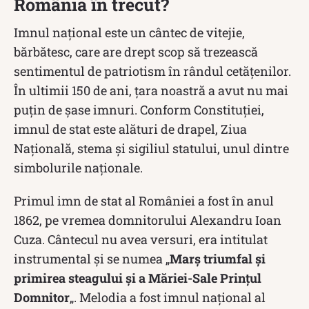
România în trecut?
Imnul național este un cântec de vitejie,
bărbătesc, care are drept scop să trezească
sentimentul de patriotism în rândul cetățenilor.
În ultimii 150 de ani, țara noastră a avut nu mai
puțin de șase imnuri. Conform Constituției,
imnul de stat este alături de drapel, Ziua
Naţională, stema şi sigiliul statului, unul dintre
simbolurile naţionale.
Primul imn de stat al României a fost în anul
1862, pe vremea domnitorului Alexandru Ioan
Cuza. Cântecul nu avea versuri, era intitulat
instrumental și se numea „
Marş triumfal şi
primirea steagului şi a Măriei-Sale Prinţul
Domnitor
„. Melodia a fost imnul național al