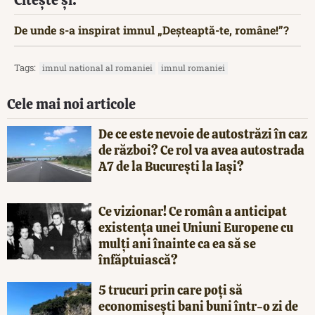
Citește și:
De unde s-a inspirat imnul „Deșteaptă-te, române!”?
Tags:
imnul national al romaniei
imnul romaniei
Cele mai noi articole
De ce este nevoie de autostrăzi în caz
de război? Ce rol va avea autostrada
A7 de la București la Iași?
Ce vizionar! Ce român a anticipat
existența unei Uniuni Europene cu
mulți ani înainte ca ea să se
înfăptuiască?
5 trucuri prin care poți să
economisești bani buni într-o zi de