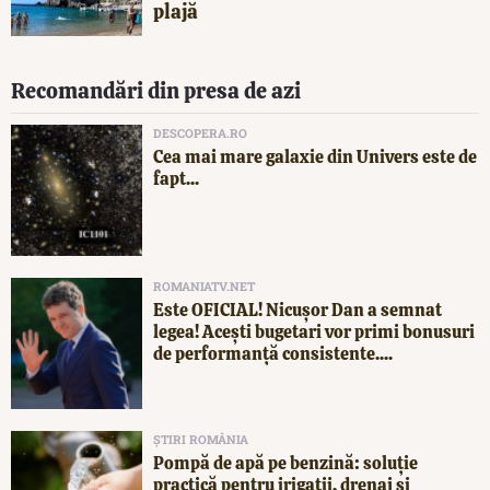
plajă
Recomandări din presa de azi
DESCOPERA.RO
Cea mai mare galaxie din Univers este de
fapt...
ROMANIATV.NET
Este OFICIAL! Nicușor Dan a semnat
legea! Acești bugetari vor primi bonusuri
de performanță consistente....
ȘTIRI ROMÂNIA
Pompă de apă pe benzină: soluție
practică pentru irigații, drenaj și