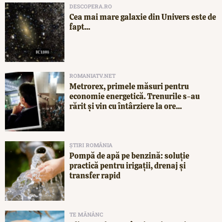
DESCOPERA.RO
Cea mai mare galaxie din Univers este de
fapt...
ROMANIATV.NET
Metrorex, primele măsuri pentru
economie energetică. Trenurile s-au
rărit și vin cu întârziere la ore...
ȘTIRI ROMÂNIA
Pompă de apă pe benzină: soluție
practică pentru irigații, drenaj și
transfer rapid
TE MĂNÂNC