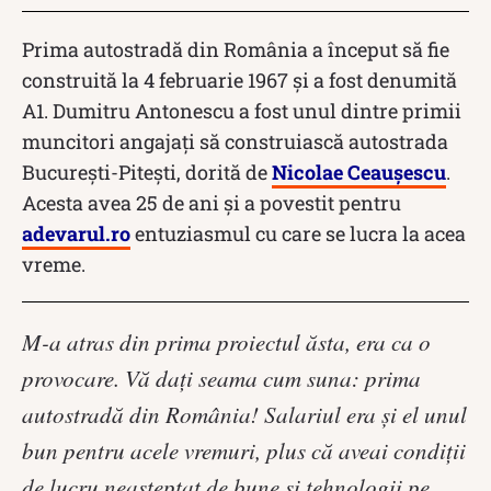
Prima autostradă din România a început să fie
construită la 4 februarie 1967 și a fost denumită
A1. Dumitru Antonescu a fost unul dintre primii
muncitori angajați să construiască autostrada
București-Pitești, dorită de
Nicolae Ceaușescu
.
Acesta avea 25 de ani și a povestit pentru
adevarul.ro
entuziasmul cu care se lucra la acea
vreme.
M-a atras din prima proiectul ăsta, era ca o
provocare. Vă daţi seama cum suna: prima
autostradă din România! Salariul era şi el unul
bun pentru acele vremuri, plus că aveai condiţii
de lucru neaşteptat de bune şi tehnologii pe