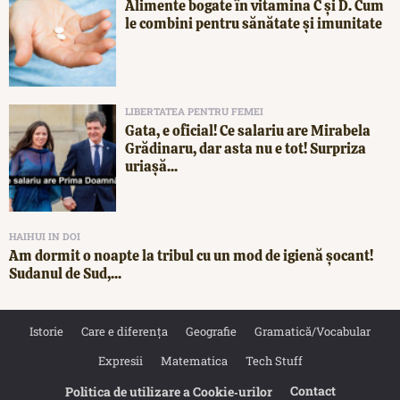
Alimente bogate în vitamina C și D. Cum
le combini pentru sănătate și imunitate
LIBERTATEA PENTRU FEMEI
Gata, e oficial! Ce salariu are Mirabela
Grădinaru, dar asta nu e tot! Surpriza
uriașă...
HAIHUI IN DOI
Am dormit o noapte la tribul cu un mod de igienă șocant!
Sudanul de Sud,...
Istorie
Care e diferența
Geografie
Gramatică/Vocabular
Expresii
Matematica
Tech Stuff
Contact
Politica de utilizare a Cookie‐urilor