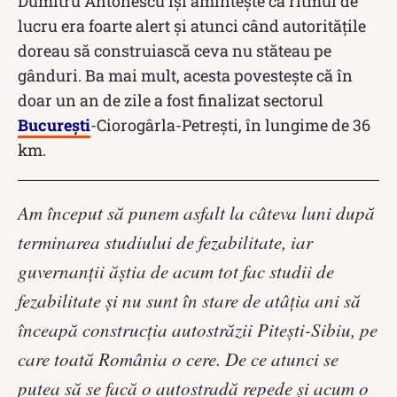
Dumitru Antonescu își amintește că ritmul de
lucru era foarte alert și atunci când autoritățile
doreau să construiască ceva nu stăteau pe
gânduri. Ba mai mult, acesta povestește că în
doar un an de zile a fost finalizat sectorul
Bucureşti
-Ciorogârla-Petreşti, în lungime de 36
km.
Am început să punem asfalt la câteva luni după
terminarea studiului de fezabilitate, iar
guvernanţii ăştia de acum tot fac studii de
fezabilitate şi nu sunt în stare de atâţia ani să
înceapă construcţia autostrăzii Piteşti-Sibiu, pe
care toată România o cere. De ce atunci se
putea să se facă o autostradă repede şi acum o