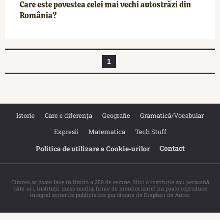
Care este povestea celei mai vechi autostrăzi din
România?
1
Istorie
Care e diferența
Geografie
Gramatică/Vocabular
Expresii
Matematica
Tech Stuff
Contact
Politica de utilizare a Cookie‐urilor
Citarea se poate face în limita a 250 de semne. Nici o instituţie sau persoană
(site-uri, instituţii mass-media, firme de monitorizare) nu poate reproduce
integral scrierile publicistice purtătoare de Drepturi de Autor.