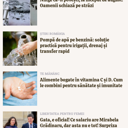
Oamenii schiază pe străzi
ȘTIRI ROMÂNIA
Pompă de apă pe benzină: soluție
practică pentru irigații, drenaj și
transfer rapid
TE MĂNÂNC
Alimente bogate în vitamina C și D. Cum
le combini pentru sănătate și imunitate
LIBERTATEA PENTRU FEMEI
Gata, e oficial! Ce salariu are Mirabela
Grădinaru, dar asta nu e tot! Surpriza