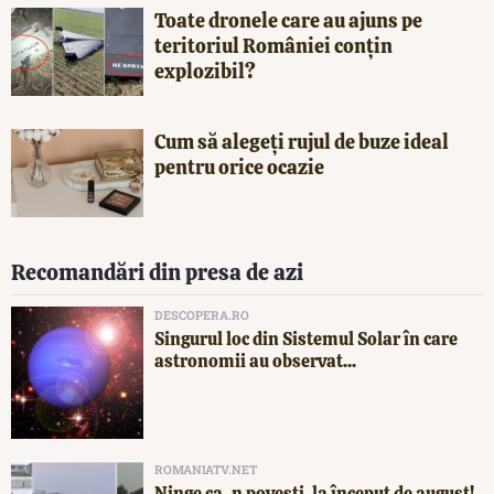
Toate dronele care au ajuns pe
teritoriul României conțin
explozibil?
Cum să alegeți rujul de buze ideal
pentru orice ocazie
Recomandări din presa de azi
DESCOPERA.RO
Singurul loc din Sistemul Solar în care
astronomii au observat...
ROMANIATV.NET
Ninge ca-n povești, la început de august!