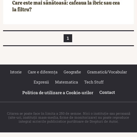
Care este mai sănătoasă: cafeaua la ibric sau cea
la filtru?
1
Istorie
Care e diferența
Geografie
Gramatică/Vocabular
Expresii
Matematica
Tech Stuff
Contact
Politica de utilizare a Cookie‐urilor
Citarea se poate face în limita a 250 de semne. Nici o instituţie sau persoană
(site-uri, instituţii mass-media, firme de monitorizare) nu poate reproduce
integral scrierile publicistice purtătoare de Drepturi de Autor.