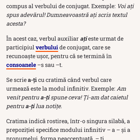
compus al verbului de conjugat. Exemple:
Voi ați
spus adevărul! Dumneavoastră ați scris textul
acesta?
În acest caz, verbul auxiliar
aţi
este urmat de
participiul
verbului
de conjugat, care se
recunoaște ușor, pentru că se termină în
consoanele
–s sau –t.
Se scrie
a-ți
cu cratimă când verbul care
urmează este la modul infinitiv. Exemple:
Am
venit pentru
a-ți
spune ceva! Ți-am dat caietul
pentru
a-ți
lua notițe.
Cratima indică rostirea, într-o singura silabă, a
prepoziției specifice modului infinitiv – a – și a
pronumelui, forma neaccentuată, – ți.