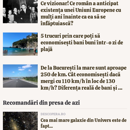
Ce vizionar! Ce român a anticipat
existența unei Uniuni Europene cu
mulți ani înainte ca ea să se
înfăptuiască?
5 trucuri prin care poți să
economisești bani buni într-o zi de
plajă
De la București la mare sunt aproape
250 de km. Cât economisești dacă
mergi cu 110 km/h în loc de 130
km/h? Diferența reală de bani și ...
Recomandări din presa de azi
DESCOPERA.RO
Cea mai mare galaxie din Univers este de
fapt...