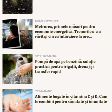
ROMANIATV.NET
Metrorex, primele măsuri pentru
economie energetică. Trenurile s-au
rărit și vin cu întârziere la ore...
ȘTIRI ROMÂNIA
Pompă de apă pe benzină: soluție
practică pentru irigații, drenaj și
transfer rapid
TE MĂNÂNC
Alimente bogate în vitamina C și D. Cum
le combini pentru sănătate și imunitate