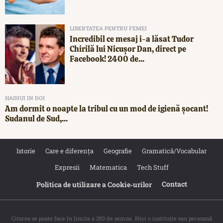
LIBERTATEA PENTRU FEMEI
Incredibil ce mesaj i-a lăsat Tudor
Chirilă lui Nicușor Dan, direct pe
Facebook! 2400 de...
HAIHUI IN DOI
Am dormit o noapte la tribul cu un mod de igienă șocant!
Sudanul de Sud,...
Istorie
Care e diferența
Geografie
Gramatică/Vocabular
Expresii
Matematica
Tech Stuff
Contact
Politica de utilizare a Cookie‐urilor
Citarea se poate face în limita a 250 de semne. Nici o instituţie sau persoană