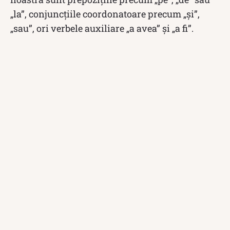
„la”, conjuncțiile coordonatoare precum „și”,
„sau”, ori verbele auxiliare „a avea” și „a fi”.