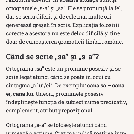
ortogramele „s-a” și „sa”. Ele se pronunță la fel,
dar se scriu diferit și de cele mai multe ori
generează greșeli în scris. Explicația folosirii
corecte a acestora nu este deloc dificilă și ține
doar de cunoașterea gramaticii limbii române.
Când se scrie „sa” și „s-a”?
Ortograma
„sa”
este un pronume posesiv și se
scrie legat atunci când se poate înlocui cu
sintagma „a lui/ei”. De exemplu:
cana sa – cana
ei, cana lui
. Uneori, pronumele posesiv
îndeplinește funcția de subiect nume predicativ,
complement, atribut prepozițional.
Ortograma
„s-a”
se folosește atunci când
urmează o acțiune. Cratima indică rostirea într-