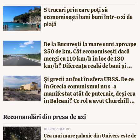
5 trucuri prin care poți să
economisești bani buni într-o zi de
plajă
De la București la mare sunt aproape
250 de km. Cât economisești dacă
mergi cu 110 km/h în loc de 130
km/h? Diferența reală de bani și ...
Și grecii au fost în sfera URSS. De ce
în Grecia comunismul nu s-a
manifestat atât de puternic, deși era
în Balcani? Ce rol a avut Churchill ...
Recomandări din presa de azi
DESCOPERA.RO
Cea mai mare galaxie din Univers este de