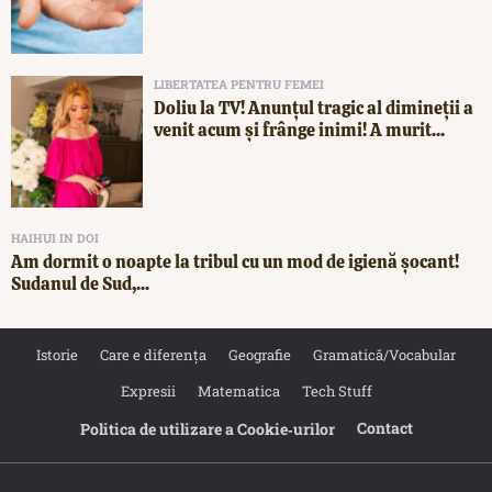
LIBERTATEA PENTRU FEMEI
Doliu la TV! Anunțul tragic al dimineții a
venit acum și frânge inimi! A murit...
HAIHUI IN DOI
Am dormit o noapte la tribul cu un mod de igienă șocant!
Sudanul de Sud,...
Istorie
Care e diferența
Geografie
Gramatică/Vocabular
Expresii
Matematica
Tech Stuff
Contact
Politica de utilizare a Cookie‐urilor