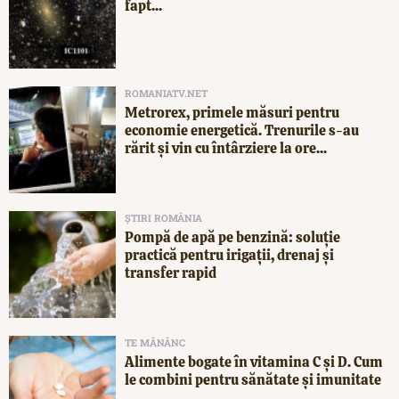
fapt...
ROMANIATV.NET
Metrorex, primele măsuri pentru
economie energetică. Trenurile s-au
rărit și vin cu întârziere la ore...
ȘTIRI ROMÂNIA
Pompă de apă pe benzină: soluție
practică pentru irigații, drenaj și
transfer rapid
TE MĂNÂNC
Alimente bogate în vitamina C și D. Cum
le combini pentru sănătate și imunitate