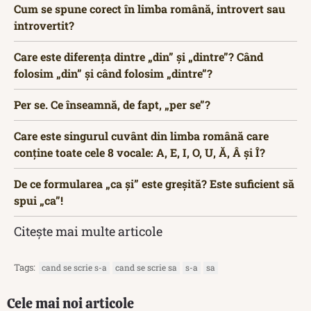
Cum se spune corect în limba română, introvert sau
introvertit?
Care este diferența dintre „din” și „dintre”? Când
folosim „din” și când folosim „dintre”?
Per se. Ce înseamnă, de fapt, „per se”?
Care este singurul cuvânt din limba română care
conține toate cele 8 vocale: A, E, I, O, U, Ă, Â și Î?
De ce formularea „ca și” este greșită? Este suficient să
spui „ca”!
Citește mai multe articole
Tags:
cand se scrie s-a
cand se scrie sa
s-a
sa
Cele mai noi articole