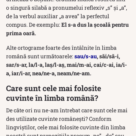
o singură silabă a pronumelui reflexiv „s” și „a”,
de la verbul auxiliar „a avea” la perfectul
compus. De exemplu:
El s-a dus la școală pentru
prima oară.
Alte ortograme foarte des întâlnite în limba
română sunt următoarele:
sau/s-au
, săi/să-i,
sar/s-ar, la/l-a, laș/l-aș, mai/m-ai, cai/c-ai, ia/i-
a, iar/i-ar, nea/ne-a, neam/ne-am.
Care sunt cele mai folosite
cuvinte în limba română?
De câte ori nu ne-am întrebat care sunt cele mai
des utilizate cuvinte românești? Conform
lingviștilor, cele mai folosite cuvinte din limba
noastră sunt prepozițiile precum „pe”, „de” sau