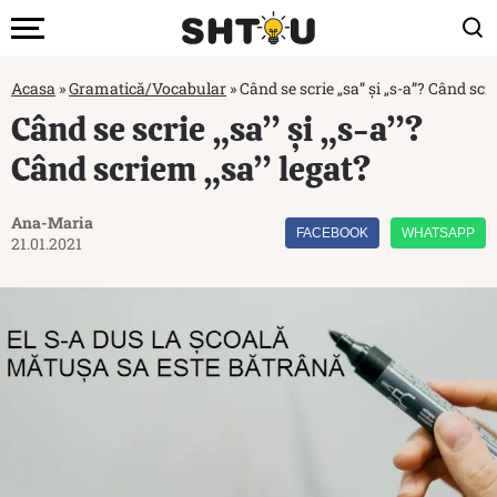
Acasa
»
Gramatică/Vocabular
»
Când se scrie „sa” și „s-a”? Când scr
Când se scrie „sa” și „s-a”?
Când scriem „sa” legat?
Ana-Maria
FACEBOOK
WHATSAPP
21.01.2021