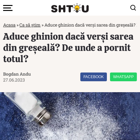
Acasa
»
Ca să știm
»
Aduce ghinion dacă verși sarea din greșeală? De
Aduce ghinion dacă verși sarea
din greșeală? De unde a pornit
totul?
Bogdan Andu
FACEBOOK
WHATSAPP
27.06.2023