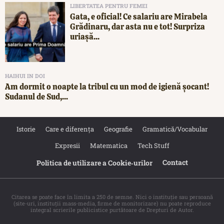
LIBERTATEA PENTRU FEMEI
Gata, e oficial! Ce salariu are Mirabela
Grădinaru, dar asta nu e tot! Surpriza
uriașă...
HAIHUI IN DOI
Am dormit o noapte la tribul cu un mod de igienă șocant!
Sudanul de Sud,...
Istorie
Care e diferența
Geografie
Gramatică/Vocabular
Expresii
Matematica
Tech Stuff
Contact
Politica de utilizare a Cookie‐urilor
Citarea se poate face în limita a 250 de semne. Nici o instituţie sau persoană
(site-uri, instituţii mass-media, firme de monitorizare) nu poate reproduce
integral scrierile publicistice purtătoare de Drepturi de Autor.