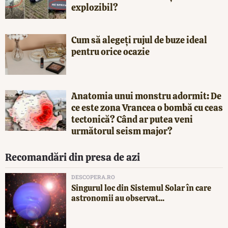
explozibil?
Cum să alegeți rujul de buze ideal
pentru orice ocazie
Anatomia unui monstru adormit: De
ce este zona Vrancea o bombă cu ceas
tectonică? Când ar putea veni
următorul seism major?
Recomandări din presa de azi
DESCOPERA.RO
Singurul loc din Sistemul Solar în care
astronomii au observat...