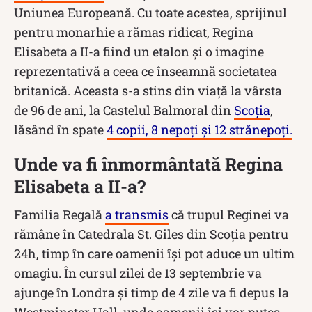
Uniunea Europeană. Cu toate acestea, sprijinul
pentru monarhie a rămas ridicat, Regina
Elisabeta a II-a fiind un etalon și o imagine
reprezentativă a ceea ce înseamnă societatea
britanică. Aceasta s-a stins din viață la vârsta
de 96 de ani, la Castelul Balmoral din
Scoția
,
lăsând în spate
4 copii, 8 nepoți și 12 strănepoți.
Unde va fi înmormântată Regina
Elisabeta a II-a?
Familia Regală
a transmis
că trupul Reginei va
rămâne în Catedrala St. Giles din Scoția pentru
24h, timp în care oamenii își pot aduce un ultim
omagiu. În cursul zilei de 13 septembrie va
ajunge în Londra și timp de 4 zile va fi depus la