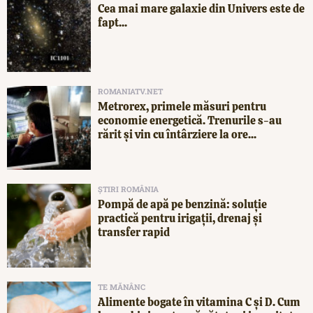
Cea mai mare galaxie din Univers este de
fapt...
ROMANIATV.NET
Metrorex, primele măsuri pentru
economie energetică. Trenurile s-au
rărit și vin cu întârziere la ore...
ȘTIRI ROMÂNIA
Pompă de apă pe benzină: soluție
practică pentru irigații, drenaj și
transfer rapid
TE MĂNÂNC
Alimente bogate în vitamina C și D. Cum