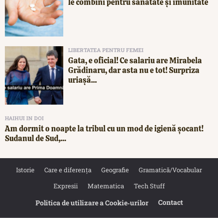
le combini pentru sănătate și imunitate
LIBERTATEA PENTRU FEMEI
Gata, e oficial! Ce salariu are Mirabela
Grădinaru, dar asta nu e tot! Surpriza
uriașă...
HAIHUI IN DOI
Am dormit o noapte la tribul cu un mod de igienă șocant!
Sudanul de Sud,...
Istorie
Care e diferența
Geografie
Gramatică/Vocabular
Expresii
Matematica
Tech Stuff
Contact
Politica de utilizare a Cookie‐urilor