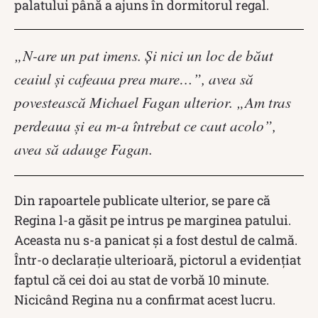
palatului până a ajuns în dormitorul regal.
„N-are un pat imens. Şi nici un loc de băut
ceaiul şi cafeaua prea mare…”, avea să
povestească Michael Fagan ulterior. „Am tras
perdeaua şi ea m-a întrebat ce caut acolo”,
avea să adauge Fagan.
Din rapoartele publicate ulterior, se pare că
Regina l-a găsit pe intrus pe marginea patului.
Aceasta nu s-a panicat și a fost destul de calmă.
Într-o declarație ulterioară, pictorul a evidențiat
faptul că cei doi au stat de vorbă 10 minute.
Nicicând Regina nu a confirmat acest lucru.