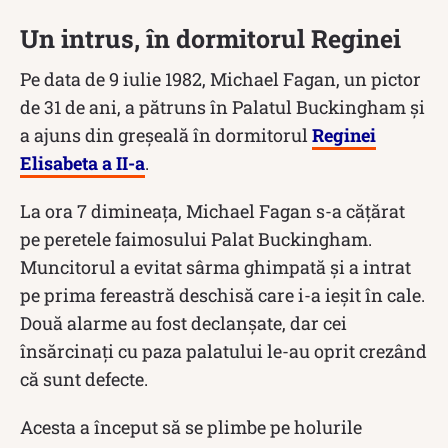
Un intrus, în dormitorul Reginei
Pe data de 9 iulie 1982, Michael Fagan, un pictor
de 31 de ani, a pătruns în Palatul Buckingham şi
a ajuns din greșeală în dormitorul
Reginei
Elisabeta a II-a
.
La ora 7 dimineața, Michael Fagan s-a căţărat
pe peretele faimosului Palat Buckingham.
Muncitorul a evitat sârma ghimpată şi a intrat
pe prima fereastră deschisă care i-a ieșit în cale.
Două alarme au fost declanșate, dar cei
însărcinați cu paza palatului le-au oprit crezând
că sunt defecte.
Acesta a început să se plimbe pe holurile