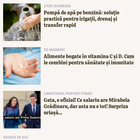
ȘTIRI ROMÂNIA
Pompă de apă pe benzină: soluție
practică pentru irigații, drenaj și
transfer rapid
TE MĂNÂNC
Alimente bogate în vitamina C și D. Cum
le combini pentru sănătate și imunitate
LIBERTATEA PENTRU FEMEI
Gata, e oficial! Ce salariu are Mirabela
Grădinaru, dar asta nu e tot! Surpriza
uriașă...
HAIHUI IN DOI