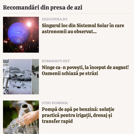
Recomandări din presa de azi
DESCOPERA.RO
Singurul loc din Sistemul Solar în care
astronomii au observat...
ROMANIATV.NET
Ninge ca-n povești, la început de august!
Oamenii schiază pe străzi
ȘTIRI ROMÂNIA
Pompă de apă pe benzină: soluție
practică pentru irigații, drenaj și
transfer rapid