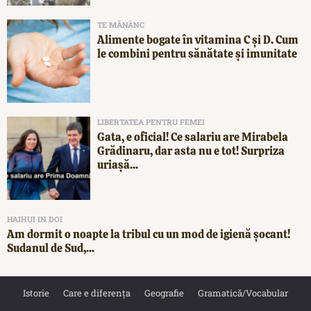
TE MĂNÂNC
Alimente bogate în vitamina C și D. Cum
le combini pentru sănătate și imunitate
LIBERTATEA PENTRU FEMEI
Gata, e oficial! Ce salariu are Mirabela
Grădinaru, dar asta nu e tot! Surpriza
uriașă...
HAIHUI IN DOI
Am dormit o noapte la tribul cu un mod de igienă șocant!
Sudanul de Sud,...
Istorie
Care e diferența
Geografie
Gramatică/Vocabular