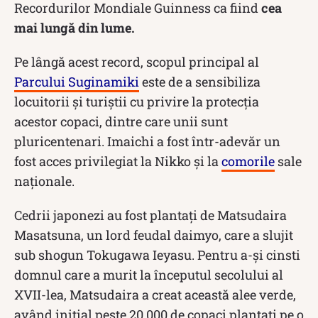
Recordurilor Mondiale Guinness ca fiind
cea
mai lungă din lume.
Pe lângă acest record, scopul principal al
Parcului Suginamiki
este de a sensibiliza
locuitorii și turiștii cu privire la protecția
acestor copaci, dintre care unii sunt
pluricentenari. Imaichi a fost într-adevăr un
fost acces privilegiat la Nikko și la
comorile
sale
naționale.
Cedrii japonezi au fost plantați de Matsudaira
Masatsuna, un lord feudal daimyo, care a slujit
sub shogun Tokugawa Ieyasu. Pentru a-și cinsti
domnul care a murit la începutul secolului al
XVII-lea, Matsudaira a creat această alee verde,
având inițial peste 20.000 de copaci plantați pe o