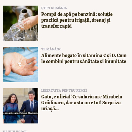
ȘTIRI ROMÂNIA
Pompă de apă pe benzină: soluție
practică pentru irigații, drenaj și
transfer rapid
TE MĂNÂNC
Alimente bogate în vitamina C și D. Cum
le combini pentru sănătate și imunitate
LIBERTATEA PENTRU FEMEI
Gata, e oficial! Ce salariu are Mirabela
Grădinaru, dar asta nu e tot! Surpriza
uriașă...
HAIHUI IN DOI