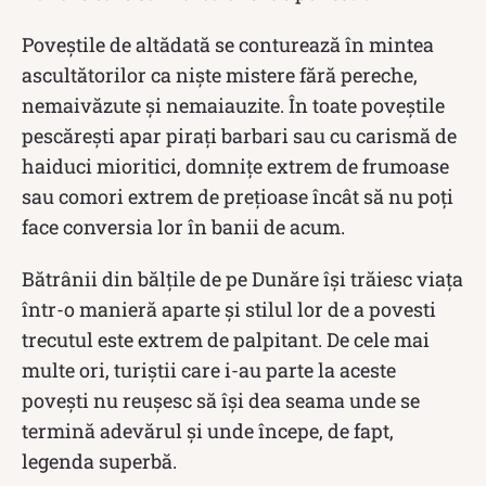
Poveştile de altădată se conturează în mintea
ascultătorilor ca nişte mistere fără pereche,
nemaivăzute şi nemaiauzite. În toate poveștile
pescărești apar piraţi barbari sau cu carismă de
haiduci mioritici, domniţe extrem de frumoase
sau comori extrem de prețioase încât să nu poți
face conversia lor în banii de acum.
Bătrânii din bălţile de pe Dunăre își trăiesc viaţa
într-o manieră aparte şi stilul lor de a povesti
trecutul este extrem de palpitant. De cele mai
multe ori, turiștii care i-au parte la aceste
povești nu reușesc să își dea seama unde se
termină adevărul şi unde începe, de fapt,
legenda superbă.