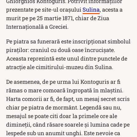
Ghiorghios Kontoguris. Potrivit informaţiilor
prezentate pe site-ul oraşului
Sulina
, acesta a
murit pe pe 25 martie 1871, chiar de Ziua
Internaţională a Greciei.
Pe piatra sa funerară este inscripţionat simbolul
piraţilor: craniul cu două oase încrucişate.
Aceasta reprezintă este unul dintre punctele de
atracţie ale cimitirului-muzeu din Sulina.
De asemenea, de pe urma lui Kontoguris ar fi
rămas o mare comoară îngropată în mlaștini.
Harta comorii ar fi, de fapt, un mesaj secret scris
chiar pe piatra de mormânt. Legendă sau nu,
mesajul se poate citi doar la primele ore ale
dimineții, când răsare soarele şi lumina cade pe
lespede sub un anumit unghi. Este nevoie ca