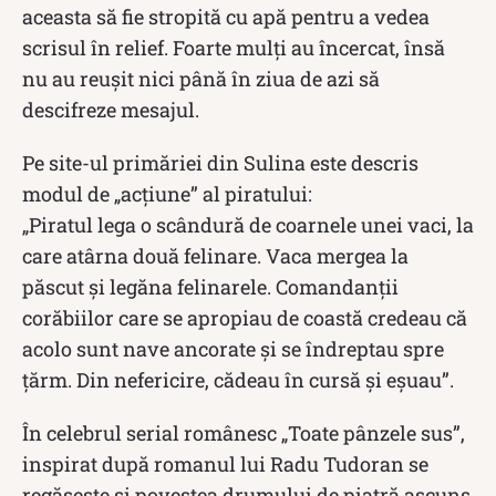
aceasta să fie stropită cu apă pentru a vedea
scrisul în relief. Foarte mulți au încercat, însă
nu au reușit nici până în ziua de azi să
descifreze mesajul.
Pe site-ul primăriei din Sulina este descris
modul de „acțiune” al piratului:
„Piratul lega o scândură de coarnele unei vaci, la
care atârna două felinare. Vaca mergea la
păscut şi legăna felinarele. Comandanţii
corăbiilor care se apropiau de coastă credeau că
acolo sunt nave ancorate şi se îndreptau spre
ţărm. Din nefericire, cădeau în cursă şi eşuau”.
În celebrul serial românesc „Toate pânzele sus”,
inspirat după romanul lui Radu Tudoran se
regăsește şi povestea drumului de piatră ascuns