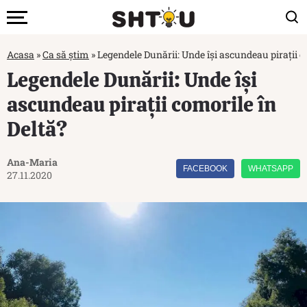
Acasa
»
Ca să știm
»
Legendele Dunării: Unde își ascundeau pirații c
Legendele Dunării: Unde își
ascundeau pirații comorile în
Deltă?
Ana-Maria
FACEBOOK
WHATSAPP
27.11.2020