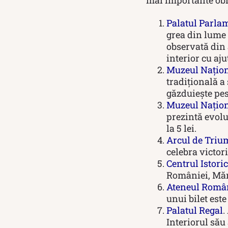
Palatul Parla
grea din lume 
observată din a
interior cu aj
Muzeul Naționa
tradițională a
găzduiește pest
Muzeul Naționa
prezintă evolu
la 5 lei.
Arcul de Triu
celebra victori
Centrul Istoric
României, Măn
Ateneul Româ
unui bilet este
Palatul Regal
.
Interiorul său