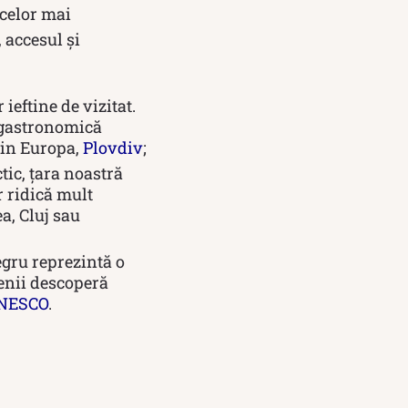
 celor mai
, accesul și
ieftine de vizitat.
i gastronomică
 din Europa,
Plovdiv
;
tic, țara noastră
or ridică mult
a, Cluj sau
egru reprezintă o
menii descoperă
NESCO
.