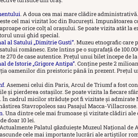
mentului
. A doua cea mai mare clădire administrativă.
este cel mai vizitat loc din București. Impunătoarea co
proape orice colț al orașului. Se poate vizita atât la ext
utorul unui ghid special.
l al Satului „Dimitrie Gusti”
. Muzeu etnografic care p
 satului românesc. Este întins pe o suprafață de 100.000
e 270 de case autentice. Prețul unui bilet începe de la 
l de Istorie „Grigore Antipa”
. Conține peste 2 milioa
ția oamenilor din preistoric până în prezent. Prețul u
mf
. Asemeni celui din Paris, Arcul de Triumf a fost con
ile și pierderea ostașilor. Se poate vizita la fiecare sf
. În cadrul micilor străduțe pot fi vizitate și admirate
ăstirea Stavropoleos sau Pasajul Macca-Villacrosse.
n
. Una dintre cele mai frumoase și vizitate clădiri ale 
 de doar 10 lei.
 Actualmente Palatul găzduiește Muzeul Național de A
 ascunde cele mai importante lucrări ale artiștilor ro