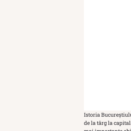
Istoria Bucureștiul
de la târg la capita
mai importante obie