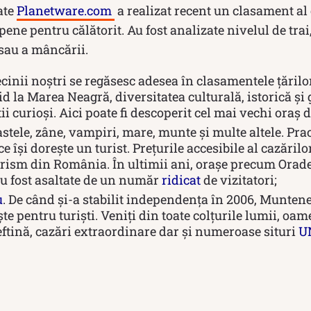
ate
Planetware.com
a realizat recent un clasament al
pene pentru călătorit. Au fost analizate nivelul de trai
 sau a mâncării.
ecinii noștri se regăsesc adesea în clasamentele țărilor 
d la Marea Neagră, diversitatea culturală, istorică ș
tii curioși. Aici poate fi descoperit cel mai vechi oraș
astele, zâne, vampiri, mare, munte și multe altele. Prac
ce își dorește un turist. Prețurile accesibile al cazăril
urism din România. În ultimii ani, orașe precum Orade
u fost asaltate de un număr
ridicat
de vizitatori;
u
. De când și-a stabilit independența în 2006, Munten
ște pentru turiști. Veniți din toate colțurile lumii, oa
ftină, cazări extraordinare dar și numeroase situri
U