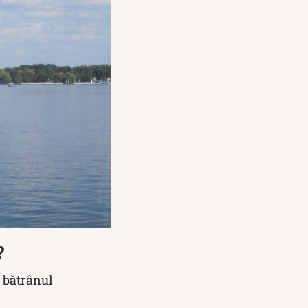
?
ă bătrânul