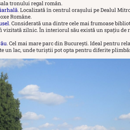
 sala tronului regal român.
riarhală
. Localizată în centrul orașului pe Dealul Mitro
odoxe Române.
usel
. Considerată una dintre cele mai frumoase biblio
i vizitată zilnic. În interiorul său există un spațiu de 
rău
. Cel mai mare parc din București. Ideal pentru rela
e un lac, unde turiștii pot opta pentru diferite plimbă