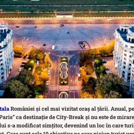
tala
României și cel mai vizitat oraș al țării. Anual, p
Paris” ca destinație de City-Break și nu este de mirare 
lui s-a modificat simțitor, devenind un loc în care tur
. Care sunt cele 10 obiective pe care niciun turist ver