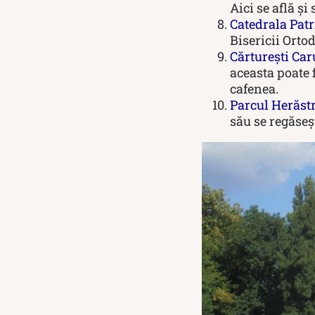
Aici se află și
Catedrala Pat
Bisericii Ort
Cărturești Car
aceasta poate f
cafenea.
Parcul Herăst
său se regăseșt