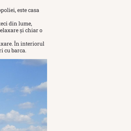
poliei, este casa
teci din lume,
relaxare și chiar o
xare. În interiorul
ri cu barca.