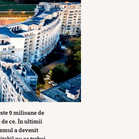
este 9 milioane de
de ce. În ultimii
ismul a devenit
itabil nu ar trebui