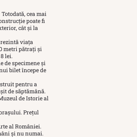
 Totodată, cea mai
nstrucție poate fi
erior, cât și la
rezintă viața
 metri pătrați și
8 lei.
ne de specimene și
nui bilet începe de
struit pentru a
ârșit de săptămână.
 Muzeul de Istorie al
orașului. Prețul
rte al României.
mâni și nu numai.