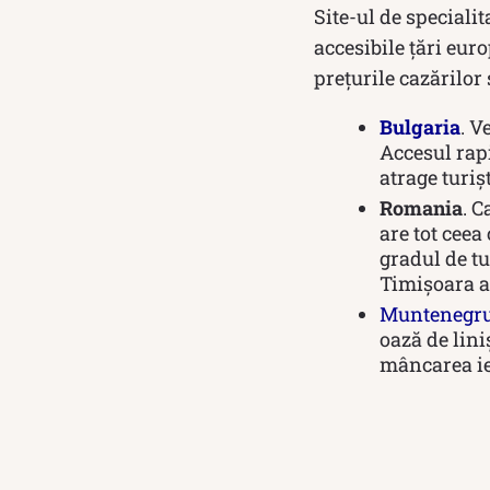
Site-ul de specialit
accesibile țări euro
prețurile cazărilor
Bulgaria
. V
Accesul rapi
atrage turiș
Romania
. C
are tot ceea 
gradul de t
Timișoara a
Muntenegr
oază de lini
mâncarea ie