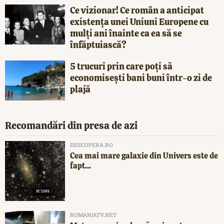
Ce vizionar! Ce român a anticipat
existența unei Uniuni Europene cu
mulți ani înainte ca ea să se
înfăptuiască?
5 trucuri prin care poți să
economisești bani buni într-o zi de
plajă
Recomandări din presa de azi
DESCOPERA.RO
Cea mai mare galaxie din Univers este de
fapt...
ROMANIATV.NET