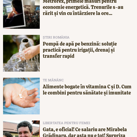
Metrorex, primele măsuri pentru
economie energetică. Trenurile s-au
rărit și vin cu întârziere la ore...
ȘTIRI ROMÂNIA
Pompă de apă pe benzină: soluție
practică pentru irigații, drenaj și
transfer rapid
TE MĂNÂNC
Alimente bogate în vitamina C și D. Cum
le combini pentru sănătate și imunitate
LIBERTATEA PENTRU FEMEI
Gata, e oficial! Ce salariu are Mirabela
Grădinaru, dar asta nu e tot! Surpriza