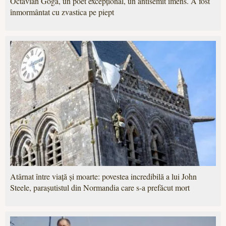
Octavian Goga, un poet excepțional, un antisemit imens. A fost
înmormântat cu zvastica pe piept
Atârnat între viață și moarte: povestea incredibilă a lui John
Steele, parașutistul din Normandia care s-a prefăcut mort