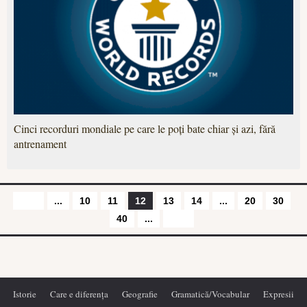
Cinci recorduri mondiale pe care le poți bate chiar și azi, fără
antrenament
...
10
11
12
13
14
...
20
30
40
...
Istorie
Care e diferența
Geografie
Gramatică/Vocabular
Expresii