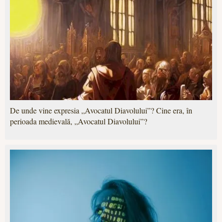
De unde vine expresia „Avocatul Diavolului”? Cine era, în
perioada medievală, „Avocatul Diavolului”?