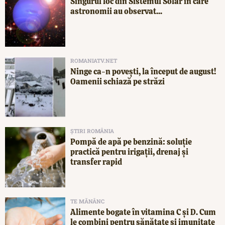
Singurul loc din Sistemul Solar în care
astronomii au observat...
ROMANIATV.NET
Ninge ca-n povești, la început de august!
Oamenii schiază pe străzi
ȘTIRI ROMÂNIA
Pompă de apă pe benzină: soluție
practică pentru irigații, drenaj și
transfer rapid
TE MĂNÂNC
Alimente bogate în vitamina C și D. Cum
le combini pentru sănătate și imunitate