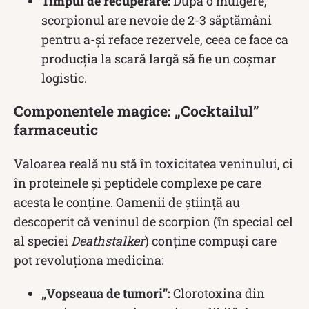
Timpul de recuperare:
După o mulgere,
scorpionul are nevoie de 2-3 săptămâni
pentru a-și reface rezervele, ceea ce face ca
producția la scară largă să fie un coșmar
logistic.
Componentele magice: „Cocktailul”
farmaceutic
Valoarea reală nu stă în toxicitatea veninului, ci
în proteinele și peptidele complexe pe care
acesta le conține. Oamenii de știință au
descoperit că veninul de scorpion (în special cel
al speciei
Deathstalker
) conține compuși care
pot revoluționa medicina:
„Vopseaua de tumori”:
Clorotoxina din