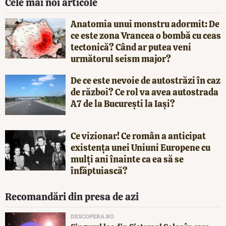
Cele mai noi articole
Anatomia unui monstru adormit: De
ce este zona Vrancea o bombă cu ceas
tectonică? Când ar putea veni
următorul seism major?
De ce este nevoie de autostrăzi în caz
de război? Ce rol va avea autostrada
A7 de la București la Iași?
Ce vizionar! Ce român a anticipat
existența unei Uniuni Europene cu
mulți ani înainte ca ea să se
înfăptuiască?
Recomandări din presa de azi
DESCOPERA.RO