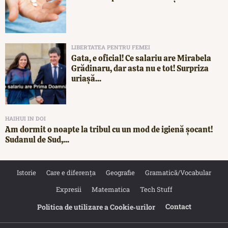
LIBERTATEA PENTRU FEMEI
Gata, e oficial! Ce salariu are Mirabela
Grădinaru, dar asta nu e tot! Surpriza
uriașă...
HAIHUI IN DOI
Am dormit o noapte la tribul cu un mod de igienă șocant!
Sudanul de Sud,...
Istorie
Care e diferența
Geografie
Gramatică/Vocabular
Expresii
Matematica
Tech Stuff
Contact
Politica de utilizare a Cookie‐urilor