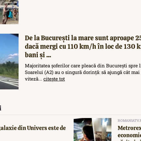
De la București la mare sunt aproape 
dacă mergi cu 110 km/h în loc de 130 
bani și ...
Majoritatea șoferilor care pleacă din București spre
Soarelui (A2) au o singură dorință: să ajungă cât mai 
viteză...
citește tot
i
ROMANIATV.
alaxie din Univers este de
Metrorex
economie