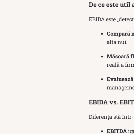
De ce este util
EBIDA este „detect
Compară m
alta nu).
Măsoară f
reală a fi
Evaluează 
managemen
EBIDA vs. EBIT
Diferența stă într
EBITDA
ig