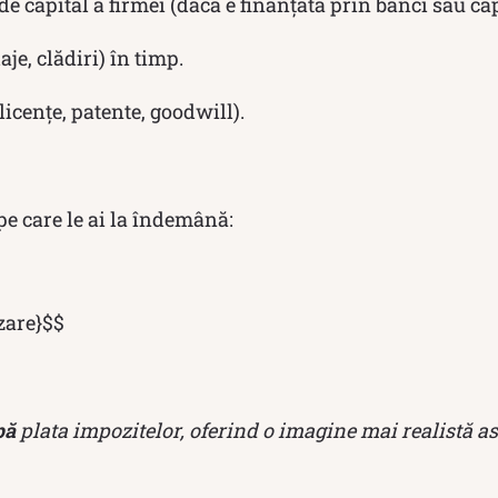
 capital a firmei (dacă e finanțată prin bănci sau cap
je, clădiri) în timp.
licențe, patente, goodwill).
pe care le ai la îndemână:
izare}$$
pă
plata impozitelor, oferind o imagine mai realistă a