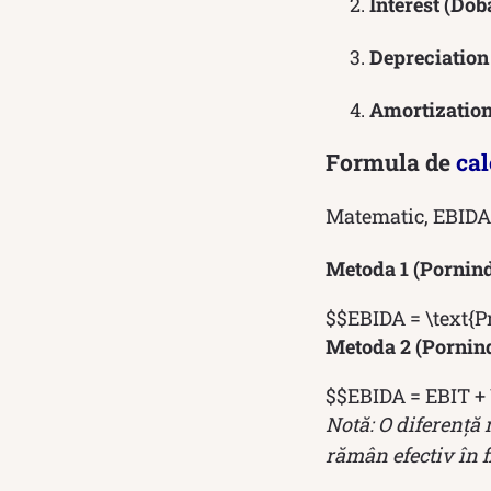
Interest (Dob
Depreciation 
Amortization
Formula de
cal
Matematic, EBIDA s
Metoda 1 (Pornind 
$$EBIDA = \text{Pr
Metoda 2 (Pornind
$$EBIDA = EBIT + 
Notă: O diferență
rămân efectiv în 