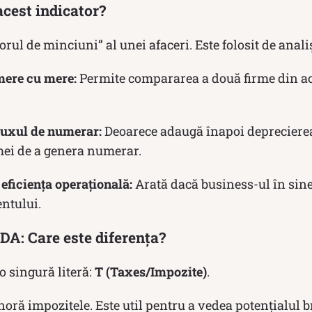
 acest indicator?
orul de minciuni” al unei afaceri. Este folosit de anali
ere cu mere:
Permite compararea a două firme din acee
luxul de numerar:
Deoarece adaugă înapoi deprecierea 
rmei de a genera numerar.
eficiența operațională:
Arată dacă business-ul în sine e
tului.
DA: Care este diferența?
-o singură literă:
T (Taxes/Impozite)
.
noră impozitele. Este util pentru a vedea potențialul br