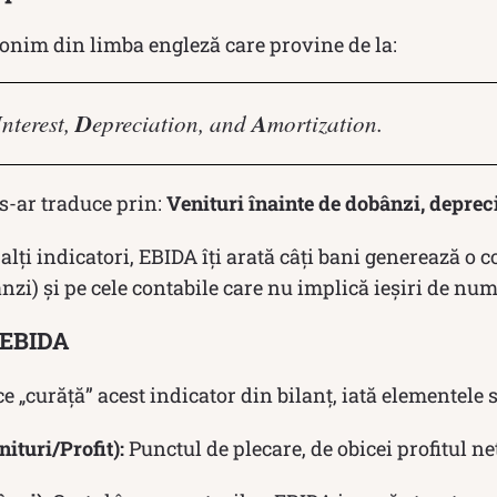
onim din limba engleză care provine de la:
I
D
A
nterest,
epreciation, and
mortization.
s-ar traduce prin:
Venituri înainte de dobânzi, deprec
alți indicatori, EBIDA îți arată câți bani generează o 
nzi) și pe cele contabile care nu implică ieșiri de num
 EBIDA
ce „curăță” acest indicator din bilanț, iată elementele s
ituri/Profit):
Punctul de plecare, de obicei profitul net