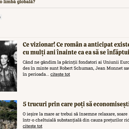
o limbă globală?
a
Ce vizionar! Ce român a anticipat exis
cu mulți ani înainte ca ea să se înfăptu
Când ne gândim la părinții fondatori ai Uniunii Eur
des în minte sunt Robert Schuman, Jean Monnet sau
în perioada...
citește tot
5 trucuri prin care poți să economisești
O ieșire la mare ar trebui să însemne relaxare, soare 
într-o cheltuială substanțială din cauza prețurilor rid
citește tot