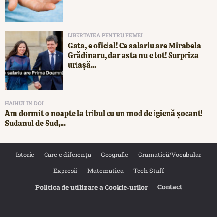
LIBERTATEA PENTRU FEMEI
Gata, e oficial! Ce salariu are Mirabela
Grădinaru, dar asta nu e tot! Surpriza
uriașă...
HAIHUI IN DOI
Am dormit o noapte la tribul cu un mod de igienă șocant!
Sudanul de Sud,...
Istorie
Care e diferența
Geografie
Gramatică/Vocabular
Expresii
Matematica
Tech Stuff
Contact
Politica de utilizare a Cookie‐urilor