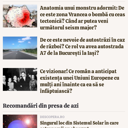
Anatomia unui monstru adormit: De
ce este zona Vrancea o bombă cu ceas
tectonică? Când ar putea veni
următorul seism major?
De ce este nevoie de autostrăzi în caz
de război? Ce rol va avea autostrada
A7 de la București la Iași?
Ce vizionar! Ce român a anticipat
existența unei Uniuni Europene cu
mulți ani înainte ca ea să se
înfăptuiască?
Recomandări din presa de azi
DESCOPERA.RO
Singurul loc din Sistemul Solar în care