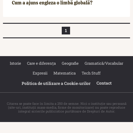
Cum a ajuns engleza o limbă globală?
1
Istorie
Care e diferența
Geografie
Gramatică/Vocabular
Expresii
Matematica
Tech Stuff
Contact
Politica de utilizare a Cookie‐urilor
Citarea se poate face în limita a 250 de semne. Nici o instituţie sau persoană
(site-uri, instituţii mass-media, firme de monitorizare) nu poate reproduce
integral scrierile publicistice purtătoare de Drepturi de Autor.