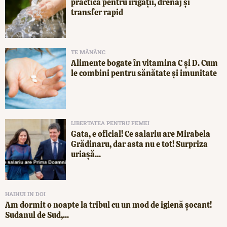
practică pentru irigații, drenaj și
transfer rapid
TE MĂNÂNC
Alimente bogate în vitamina C și D. Cum
le combini pentru sănătate și imunitate
LIBERTATEA PENTRU FEMEI
Gata, e oficial! Ce salariu are Mirabela
Grădinaru, dar asta nu e tot! Surpriza
uriașă...
HAIHUI IN DOI
Am dormit o noapte la tribul cu un mod de igienă șocant!
Sudanul de Sud,...