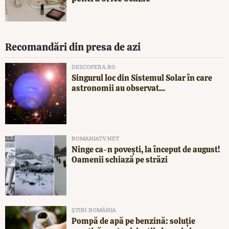
Recomandări din presa de azi
DESCOPERA.RO
Singurul loc din Sistemul Solar în care
astronomii au observat...
ROMANIATV.NET
Ninge ca-n povești, la început de august!
Oamenii schiază pe străzi
ȘTIRI ROMÂNIA
Pompă de apă pe benzină: soluție