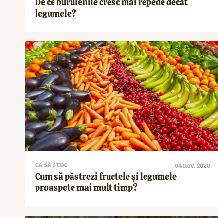
De ce buruienile cresc mai repede decât
legumele?
CA SĂ ȘTIM
04 nov. 2020
Cum să păstrezi fructele și legumele
proaspete mai mult timp?