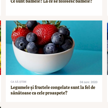
Ce sunt bamele? La ce se folosesc bamele?
CA SĂ ȘTIM
04 nov. 2020
Legumele și fructele congelate sunt la fel de
sănătoase ca cele proaspete?