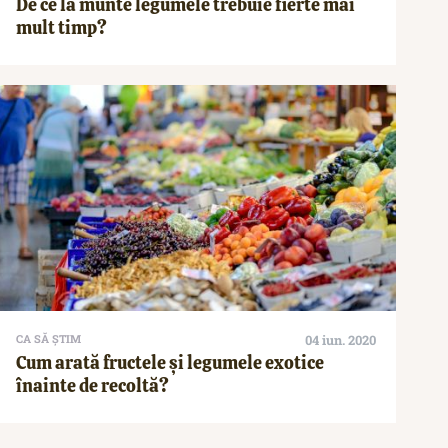
De ce la munte legumele trebuie fierte mai
mult timp?
CA SĂ ȘTIM
04 iun. 2020
Cum arată fructele și legumele exotice
înainte de recoltă?