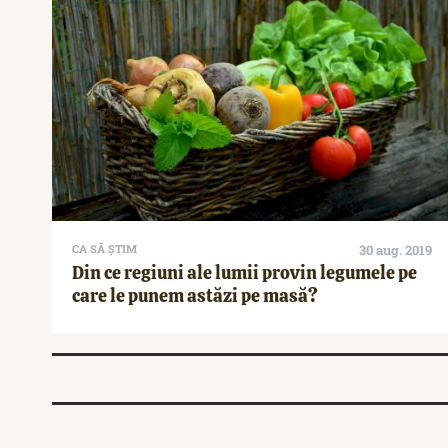
CA SĂ ȘTIM
30 aug. 2019
Din ce regiuni ale lumii provin legumele pe
care le punem astăzi pe masă?