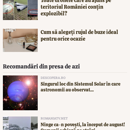
Toate dronele care au ajuns pe
teritoriul României conțin
explozibil?
Cum să alegeți rujul de buze ideal
pentru orice ocazie
Recomandări din presa de azi
DESCOPERA.RO
Singurul loc din Sistemul Solar în care
astronomii au observat...
ROMANIATV.NET
Ninge ca-n povești, la început de august!