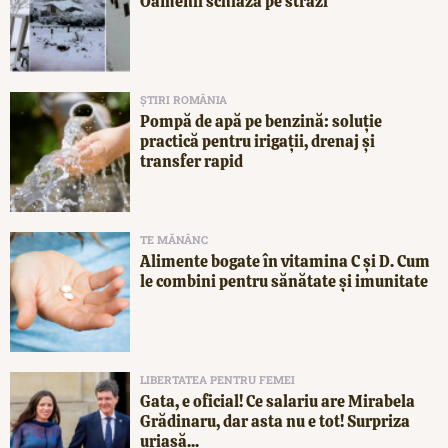
Oamenii schiază pe străzi
ȘTIRI ROMÂNIA
Pompă de apă pe benzină: soluție
practică pentru irigații, drenaj și
transfer rapid
TE MĂNÂNC
Alimente bogate în vitamina C și D. Cum
le combini pentru sănătate și imunitate
LIBERTATEA PENTRU FEMEI
Gata, e oficial! Ce salariu are Mirabela
Grădinaru, dar asta nu e tot! Surpriza
uriașă...