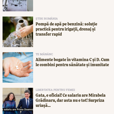
ȘTIRI ROMÂNIA
Pompă de apă pe benzină: soluție
practică pentru irigații, drenaj și
transfer rapid
TE MĂNÂNC
Alimente bogate în vitamina C și D. Cum
le combini pentru sănătate și imunitate
LIBERTATEA PENTRU FEMEI
Gata, e oficial! Ce salariu are Mirabela
Grădinaru, dar asta nu e tot! Surpriza
uriașă...