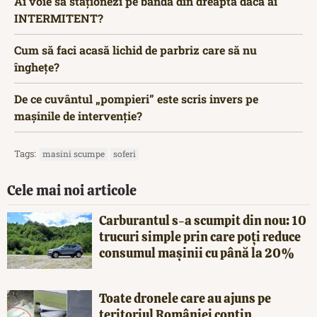
Ai voie să staționezi pe banda din dreapta dacă ai
INTERMITENT?
Cum să faci acasă lichid de parbriz care să nu
înghețe?
De ce cuvântul „pompieri” este scris invers pe
mașinile de intervenție?
Tags:
masini scumpe
soferi
Cele mai noi articole
Carburantul s-a scumpit din nou: 10
trucuri simple prin care poți reduce
consumul mașinii cu până la 20%
Toate dronele care au ajuns pe
teritoriul României conțin