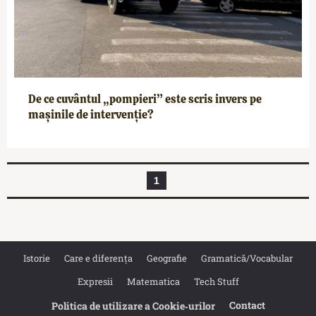
De ce cuvântul „pompieri” este scris invers pe
mașinile de intervenție?
1
Istorie
Care e diferența
Geografie
Gramatică/Vocabular
Expresii
Matematica
Tech Stuff
Contact
Politica de utilizare a Cookie‐urilor