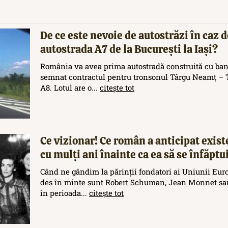
De ce este nevoie de autostrăzi în caz d
autostrada A7 de la București la Iași?
România va avea prima autostradă construită cu ban
semnat contractul pentru tronsonul Târgu Neamț – T
A8. Lotul are o...
citește tot
Ce vizionar! Ce român a anticipat exis
cu mulți ani înainte ca ea să se înfăptu
Când ne gândim la părinții fondatori ai Uniunii Eur
des în minte sunt Robert Schuman, Jean Monnet sau
în perioada...
citește tot