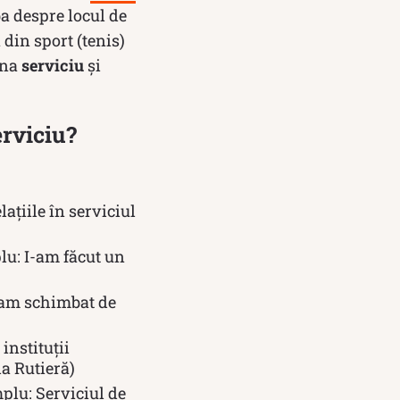
ba despre locul de
 din sport (tenis)
una
serviciu
și
erviciu?
lațiile în serviciul
lu: I-am făcut un
i-am schimbat de
instituții
da Rutieră)
mplu: Serviciul de