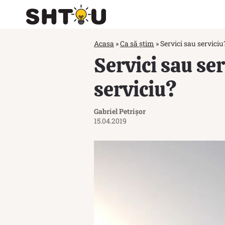
Acasa
»
Ca să știm
»
Servici sau serviciu
Servici sau se
serviciu?
Gabriel Petrișor
15.04.2019