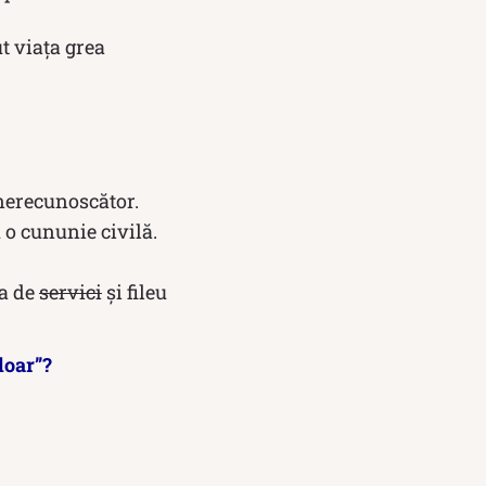
t viața grea
 nerecunoscător.
 o cununie civilă.
ia de
servici
și fileu
doar”?