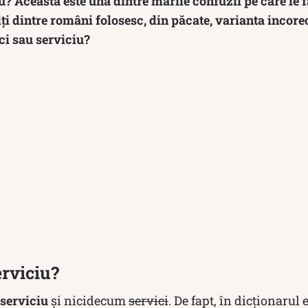
u? Aceasta este una dintre marile confuzii pe care le f
i dintre români folosesc, din păcate, varianta incore
ci sau serviciu?
erviciu?
serviciu
și nicidecum
servici
. De fapt, în dicționarul 