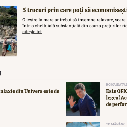
5 trucuri prin care poți să economisești
O ieșire la mare ar trebui să însemne relaxare, soare 
într-o cheltuială substanțială din cauza prețurilor rid
citește tot
i
ROMANIATV.
alaxie din Univers este de
Este OFI
legea! Ac
de perfor
TE MĂNÂNC