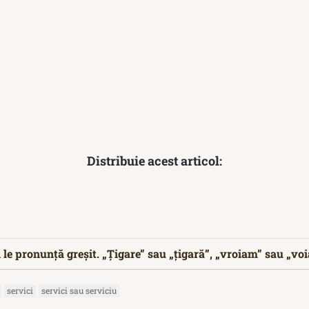
Distribuie acest articol:
 le pronunță greșit. „Țigare” sau „țigară”, „vroiam” sau „vo
servici
servici sau serviciu