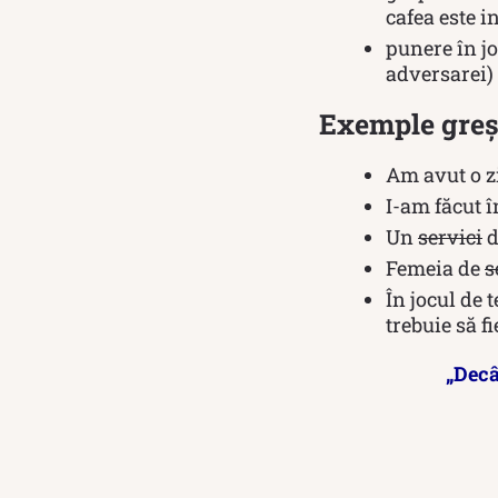
cafea este 
punere în jo
adversarei)
Exemple greși
Am avut o z
I-am făcut 
Un
servici
d
Femeia de
s
În jocul de 
trebuie să f
„Decâ