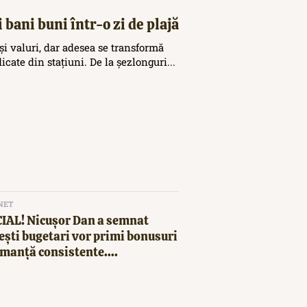
 bani buni într-o zi de plajă
și valuri, dar adesea se transformă
icate din stațiuni. De la șezlonguri...
NET
CIAL! Nicușor Dan a semnat
ești bugetari vor primi bonusuri
manță consistente....