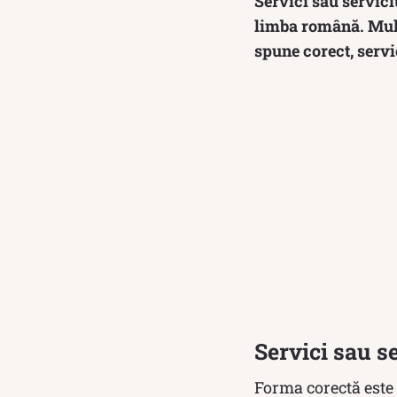
Servici sau servici
limba română. Mulț
spune corect, servi
Servici sau s
Forma corectă este