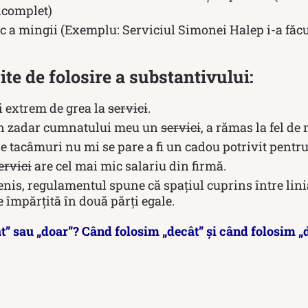
incomplet)
c a mingii (Exemplu: Serviciul Simonei Halep i-a făcu
te de folosire a substantivului:
i extrem de grea la
servici
.
în zadar cumnatului meu un
servici
, a rămas la fel de
e tacâmuri nu mi se pare a fi un cadou potrivit pentru
ervici
are cel mai mic salariu din firmă.
tenis, regulamentul spune că spațiul cuprins între lin
ie împărțită în două părți egale.
t” sau „doar”? Când folosim „decât” și când folosim „