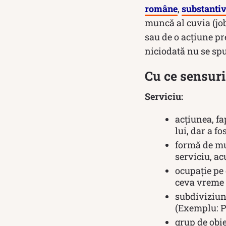
române
,
substanti
muncă al cuvia (job)
sau de o acţiune pr
niciodată nu se s
Cu ce sensuri
Serviciu:
acțiunea, fa
lui, dar a fo
formă de mu
serviciu, a
ocupație pe
ceva vreme s
subdiviziune
(Exemplu: Pe
grup de obie