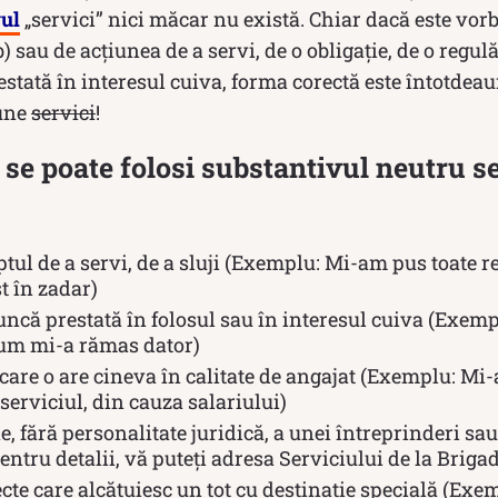
vul
„servici” nici măcar nu există. Chiar dacă este vor
 sau de acţiunea de a servi, de o obligație, de o regulă
estată în interesul cuiva, forma corectă este întotdea
pune
servici
!
 se poate folosi substantivul neutru s
ptul de a servi, de a sluji (Exemplu: Mi-am pus toate re
st în zadar)
ncă prestată în folosul sau în interesul cuiva (Exemp
cum mi-a rămas dator)
 care o are cineva în calitate de angajat (Exemplu: M
erviciul, din cauza salariului)
, fără personalitate juridică, a unei întreprinderi sau 
ntru detalii, vă puteți adresa Serviciului de la Briga
cte care alcătuiesc un tot cu destinație specială (Exe