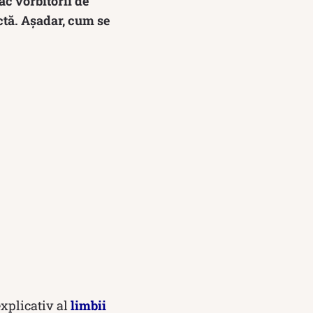
ac vorbitorii de
ctă. Așadar, cum se
explicativ al
limbii