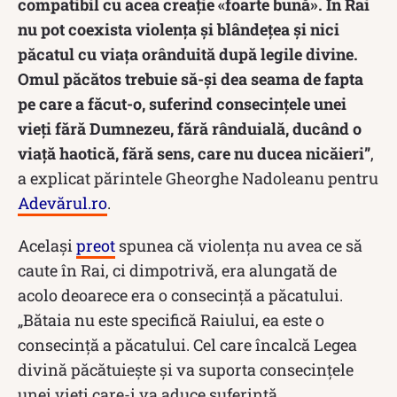
compatibil cu acea creaţie «foarte bună». În Rai
nu pot coexista violenţa şi blândeţea şi nici
păcatul cu viaţa orânduită după legile divine.
Omul păcătos trebuie să-şi dea seama de fapta
pe care a făcut-o, suferind consecinţele unei
vieţi fără Dumnezeu, fără rânduială, ducând o
viaţă haotică, fără sens, care nu ducea nicăieri”
,
a explicat părintele Gheorghe Nadoleanu pentru
Adevărul.ro
.
Același
preot
spunea că violența nu avea ce să
caute în Rai, ci dimpotrivă, era alungată de
acolo deoarece era o consecință a păcatului.
„Bătaia nu este specifică Raiului, ea este o
consecinţă a păcatului. Cel care încalcă Legea
divină păcătuieşte şi va suporta consecinţele
unei vieţi care-i va aduce suferinţă.