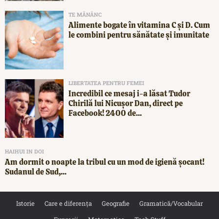
TE MĂNÂNC
Alimente bogate în vitamina C și D. Cum
le combini pentru sănătate și imunitate
LIBERTATEA PENTRU FEMEI
Incredibil ce mesaj i-a lăsat Tudor
Chirilă lui Nicușor Dan, direct pe
Facebook! 2400 de...
HAIHUI IN DOI
Am dormit o noapte la tribul cu un mod de igienă șocant!
Sudanul de Sud,...
Istorie
Care e diferența
Geografie
Gramatică/Vocabular