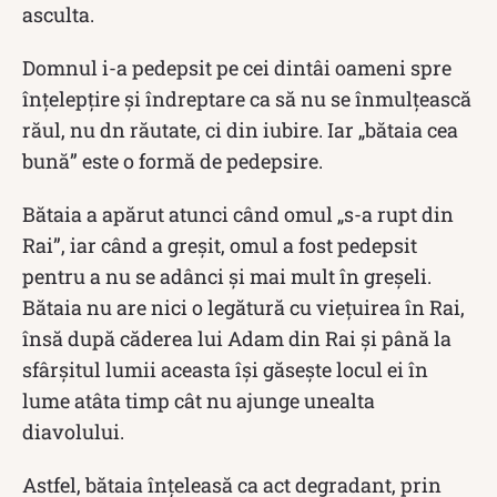
asculta.
Domnul i-a pedepsit pe cei dintâi oameni spre
înțelepțire și îndreptare ca să nu se înmulțească
răul, nu dn răutate, ci din iubire. Iar „bătaia cea
bună” este o formă de pedepsire.
Bătaia a apărut atunci când omul „s-a rupt din
Rai”, iar când a greșit, omul a fost pedepsit
pentru a nu se adânci și mai mult în greșeli.
Bătaia nu are nici o legătură cu viețuirea în Rai,
însă după căderea lui Adam din Rai și până la
sfârșitul lumii aceasta își găsește locul ei în
lume atâta timp cât nu ajunge unealta
diavolului.
Astfel, bătaia înțeleasă ca act degradant, prin