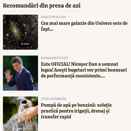
Recomandări din presa de azi
DESCOPERA.RO
Cea mai mare galaxie din Univers este de
fapt...
ROMANIATV.NET
Este OFICIAL! Nicușor Dan a semnat
legea! Acești bugetari vor primi bonusuri
de performanță consistente....
ȘTIRI ROMÂNIA
Pompă de apă pe benzină: soluție
practică pentru irigații, drenaj și
transfer rapid