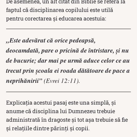
De asemenea, un alt citat din Biblie se referă la
faptul că disciplinarea copilului este utilă
pentru corectarea și educarea acestuia:
„Este adevărat că orice pedeapsă,
deocamdată, pare o pricină de întristare, şi nu
de bucurie; dar mai pe urmă aduce celor ce au
trecut prin şcoala ei roada dătătoare de pace a
neprihănirii”
(Evrei 12:11).
Explicaţia acestui pasaj este una simplă, și
anume că disciplina lui Dumnezeu trebuie
administrată în dragoste şi tot aşa trebuie să fie
şi relaţiile dintre părinţi şi copii.