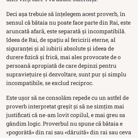
Deci aşa trebuie să înţelegem acest proverb, în
sensul că bătaia nu poate face parte din Rai, este
aruncată afară, este separată și incompatibilă.
Ideea de Rai, de spaţiu al fericirii eterne, al
siguranţei şi al iubirii absolute şi ideea de
durere fizică şi frică, mai ales provocate de o
persoană apropiată de care depinzi pentru
supravieţuire şi dezvoltare, sunt pur şi simplu
incompatibile, se exclud reciproc.
Este uşor să ne consolăm repede cu un astfel de
proverb interpretat greşit şi să ne simţim mai
justificati că ne-am lovit copilul, e mai greu sa
gândim logic. Proverbul nu spune că bătaia e
«pogorâtă» din rai sau «dăruită» din rai sau ceva