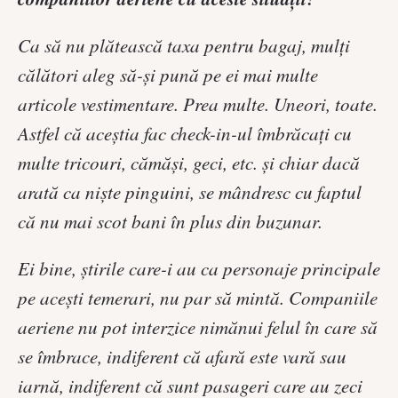
Ca să nu plătească taxa pentru bagaj, mulți
călători aleg să-și pună pe ei mai multe
articole vestimentare. Prea multe. Uneori, toate.
Astfel că aceștia fac check-in-ul îmbrăcați cu
multe tricouri, cămăși, geci, etc. și chiar dacă
arată ca niște pinguini, se mândresc cu faptul
că nu mai scot bani în plus din buzunar.
Ei bine, știrile care-i au ca personaje principale
pe acești temerari, nu par să mintă. Companiile
aeriene nu pot interzice nimănui felul în care să
se îmbrace, indiferent că afară este vară sau
iarnă, indiferent că sunt pasageri care au zeci