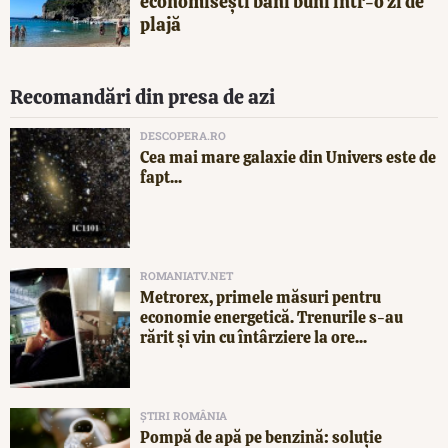
economisești bani buni într-o zi de
plajă
Recomandări din presa de azi
DESCOPERA.RO
Cea mai mare galaxie din Univers este de
fapt...
ROMANIATV.NET
Metrorex, primele măsuri pentru
economie energetică. Trenurile s-au
rărit și vin cu întârziere la ore...
ȘTIRI ROMÂNIA
Pompă de apă pe benzină: soluție