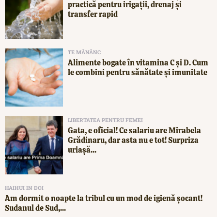
practică pentru irigații, drenaj și
transfer rapid
TE MĂNÂNC
Alimente bogate în vitamina C și D. Cum
le combini pentru sănătate și imunitate
LIBERTATEA PENTRU FEMEI
Gata, e oficial! Ce salariu are Mirabela
Grădinaru, dar asta nu e tot! Surpriza
uriașă...
HAIHUI IN DOI
Am dormit o noapte la tribul cu un mod de igienă șocant!
Sudanul de Sud,...