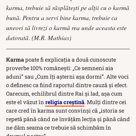
karma, trebuie să răsplăteşti pe alţii cu o karmă
bună. Pentru a servi bine karma, trebuie ca
uneori să livrezi o karmă rea unde aceasta este
datorată. (M.R. Mathias)
Karma
poate fi explicația a două cunoscute
proverbe 100% românești: „Ce semneni aia
aduni” sau „Cum îți așterni așa dormi”. Alte voci
o definesc ca fiind raportul dintre cauză și efect.
Oarecum, echilibrul dintre Rai și Iad, așa cum
este el văzut în
religia creștină
. Mulți dintre cei
care cred în karma sunt convinși că „istoria se
repetă până când ne învățăm lecția și până când
ne dăm seama ce trebuie să schimbăm în
drumul nostru”.