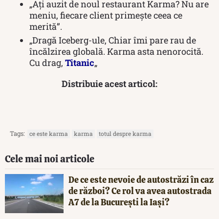
„Ați auzit de noul restaurant Karma? Nu are
meniu, fiecare client primește ceea ce
merită”.
„Dragă Iceberg-ule, Chiar îmi pare rau de
încălzirea globală. Karma asta nenorocită.
Cu drag,
Titanic
„
Distribuie acest articol:
Tags:
ce este karma
karma
totul despre karma
Cele mai noi articole
De ce este nevoie de autostrăzi în caz
de război? Ce rol va avea autostrada
A7 de la București la Iași?