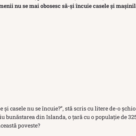
menii nu se mai obosesc să-și încuie casele și mașinil
 și casele nu se încuie?”, stă scris cu litere de-o șch
iu bunăstarea din Islanda, o țară cu o populație de 325
această poveste?