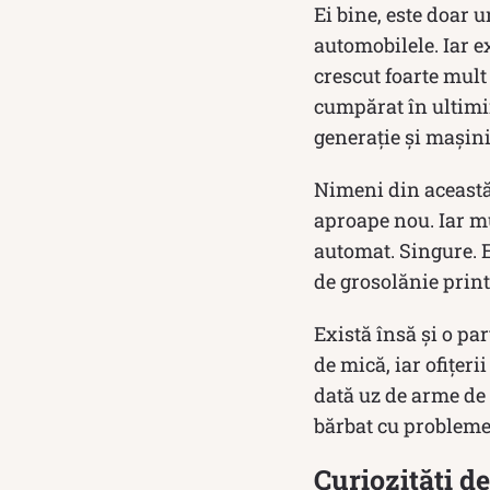
Ei bine, este doar 
automobilele. Iar ex
crescut foarte mult
cumpărat în ultimi
generație și mașini
Nimeni din această
aproape nou. Iar mu
automat. Singure. E
de grosolănie print
Există însă și o pa
de mică, iar ofiţeri
dată uz de arme de 
bărbat cu probleme 
Curiozități d