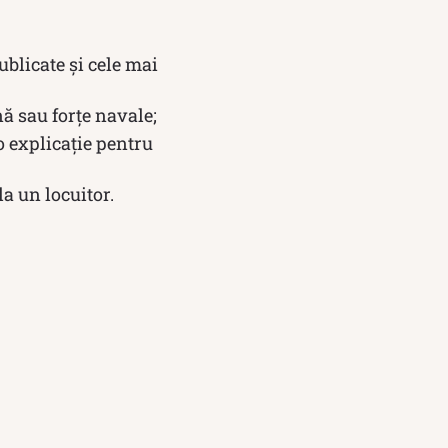
ublicate și cele mai
ă sau forţe navale;
o explicație pentru
la un locuitor.