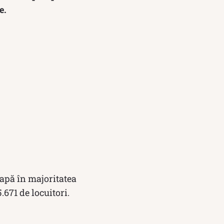
e.
ioapă în majoritatea
.671 de locuitori.