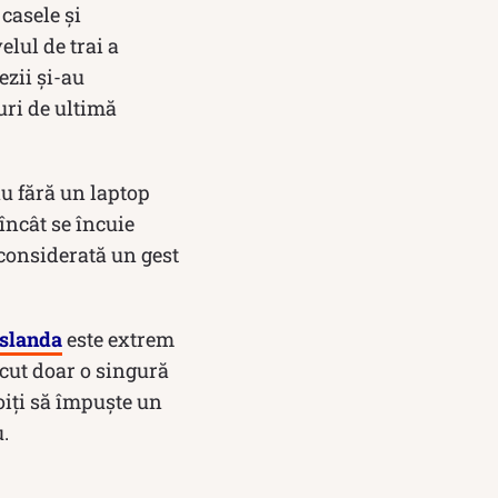
casele și
elul de trai a
ezii și-au
uri de ultimă
u fără un laptop
încât se încuie
 considerată un gest
Islanda
este extrem
ăcut doar o singură
oiți să împuşte un
.