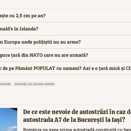
ește cu 2,5 cm pe an?
nald’s în Islanda?
in Europa unde polițiștii nu au arme?
ingura țară din NATO care nu are armată?
loc de pe Pământ POPULAT cu oameni? Azi e o țară mică și 
islanda
islanda nu incuie casele
De ce este nevoie de autostrăzi în caz d
autostrada A7 de la București la Iași?
România va avea prima autostradă construită cu ban