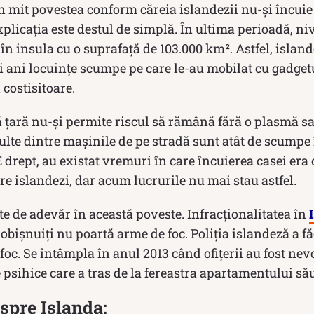
un mit povestea conform căreia islandezii nu-și încuie 
plicația este destul de simplă. În ultima perioadă, niv
 în insula cu o suprafață de 103.000 km². Astfel, island
i ani locuințe scumpe pe care le-au mobilat cu gadget
 costisitoare.
 țară nu-și permite riscul să rămână fără o plasmă sa
lte dintre mașinile de pe stradă sunt atât de scumpe 
 drept, au existat vremuri în care încuierea casei era
re islandezi, dar acum lucrurile nu mai stau astfel.
rte de adevăr în această poveste. Infracționalitatea în
i obişnuiţi nu poartă arme de foc. Poliţia islandeză a f
foc. Se întâmpla în anul 2013 când ofițerii au fost nev
psihice care a tras de la fereastra apartamentului său
espre Islanda: