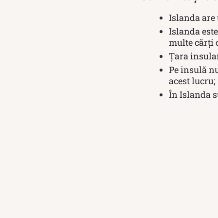
Islanda are 
Islanda este
multe cărți c
Țara insular
Pe insulă nu
acest lucru;
În Islanda s