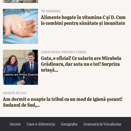
TE MĂNÂNC
Alimente bogate în vitamina C și D. Cum
le combini pentru sănătate și imunitate
LIBERTATEA PENTRU FEMEI
Gata, e oficial! Ce salariu are Mirabela
Grădinaru, dar asta nu e tot! Surpriza
uriașă...
HAIHUI IN DOI
Am dormit o noapte la tribul cu un mod de igienă șocant!
Sudanul de Sud,...
Istorie
Care e diferența
Geografie
Gramatică/Vocabular