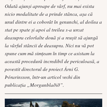
Odată ajunși aproape de vârf, nu mai exista
nicio modalitate de a prinde stânca, așa că
unul dintre ei a coborât în ​​genunchi, al doilea a
stat pe spate și apoi al treilea s-a urcat
deasupra celorlalte două și a reușit să ajungă
la vârful stâncii de deasupra. Nici nu vă pot
spune cum mă simțeam în timp ce asistam la
această procedură incredibil de periculoasă, a
povestit directorul de proiect Árni G.
Þórarinsson, într-un articol vechi din
publicația „Morgunblaðið”.