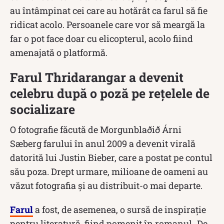
au întâmpinat cei care au hotărât ca farul să fie
ridicat acolo. Persoanele care vor să meargă la
far o pot face doar cu elicopterul, acolo fiind
amenajată o platformă.
Farul Thridarangar a devenit
celebru după o poză pe rețelele de
socializare
O fotografie făcută de Morgunblaðið Árni
Sæberg farului în anul 2009 a devenit virală
datorită lui Justin Bieber, care a postat pe contul
său poza. Drept urmare, milioane de oameni au
văzut fotografia și au distribuit-o mai departe.
Farul
a fost, de asemenea, o sursă de inspirație
pentru literatură, fiind pomenit în romanul „De