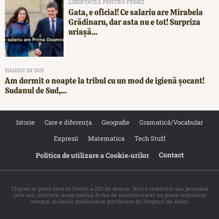
LIBERTATEA PENTRU FEMEI
Gata, e oficial! Ce salariu are Mirabela
Grădinaru, dar asta nu e tot! Surpriza
uriașă...
HAIHUI IN DOI
Am dormit o noapte la tribul cu un mod de igienă șocant!
Sudanul de Sud,...
Istorie
Care e diferența
Geografie
Gramatică/Vocabular
Expresii
Matematica
Tech Stuff
Contact
Politica de utilizare a Cookie‐urilor
Citarea se poate face în limita a 250 de semne. Nici o instituţie sau persoană
(site-uri, instituţii mass-media, firme de monitorizare) nu poate reproduce
integral scrierile publicistice purtătoare de Drepturi de Autor.