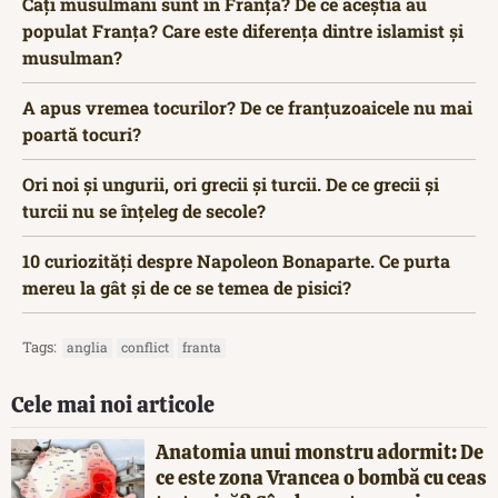
Câți musulmani sunt în Franța? De ce aceștia au
populat Franța? Care este diferența dintre islamist și
musulman?
A apus vremea tocurilor? De ce franțuzoaicele nu mai
poartă tocuri?
Ori noi și ungurii, ori grecii și turcii. De ce grecii și
turcii nu se înțeleg de secole?
10 curiozități despre Napoleon Bonaparte. Ce purta
mereu la gât și de ce se temea de pisici?
Tags:
anglia
conflict
franta
Cele mai noi articole
Anatomia unui monstru adormit: De
ce este zona Vrancea o bombă cu ceas