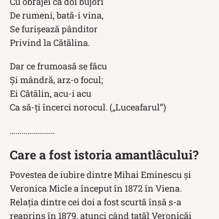
Cu obrăjei ca doi bujori
De rumeni, bată-i vina,
Se furișează pânditor
Privind la Cătălina.
Dar ce frumoasă se făcu
Și mândră, arz-o focul;
Ei Cătălin, acu-i acu
Ca să-ți încerci norocul. („Luceafarul”)
…………………..
Care a fost istoria amantlâcului?
Povestea de iubire dintre Mihai Eminescu și
Veronica Micle a început în 1872 în Viena.
Relația dintre cei doi a fost scurtă însă s-a
reaprins în 1879, atunci când tatăl Veronicăi