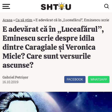
Acasa
»
Ca să știm
»
E adevărat că în „Luceafărul”, Eminescu scrie d
E adevărat că în „Luceafărul”,
Eminescu scrie despre idila
dintre Caragiale și Veronica
Micle? Care sunt versurile
ascunse?
Gabriel Petrișor
FACEBOOK
WHATSAPP
16.10.2019