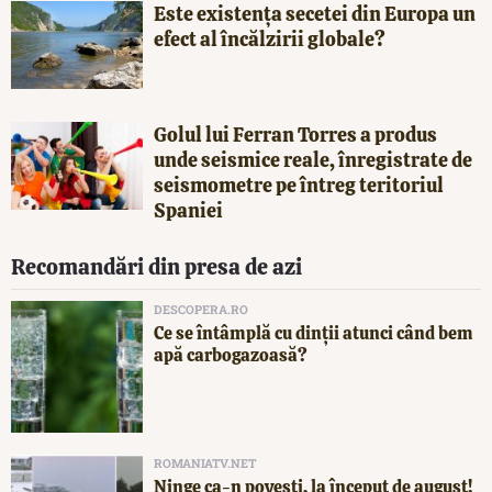
Este existența secetei din Europa un
efect al încălzirii globale?
Golul lui Ferran Torres a produs
unde seismice reale, înregistrate de
seismometre pe întreg teritoriul
Spaniei
Recomandări din presa de azi
DESCOPERA.RO
Ce se întâmplă cu dinții atunci când bem
apă carbogazoasă?
ROMANIATV.NET
Ninge ca-n povești, la început de august!