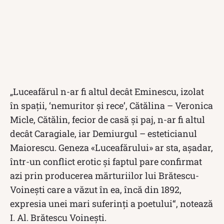
„Luceafărul n-ar fi altul decât Eminescu, izolat
în spaţii, ‘nemuritor şi rece’, Cătălina – Veronica
Micle, Cătălin, fecior de casă şi paj, n-ar fi altul
decât Caragiale, iar Demiurgul – esteticianul
Maiorescu. Geneza «Luceafărului» ar sta, aşadar,
într-un conflict erotic şi faptul pare confirmat
azi prin producerea mărturiilor lui Brătescu-
Voineşti care a văzut în ea, încă din 1892,
expresia unei mari suferinţi a poetului“, notează
I. Al. Brătescu Voineşti.