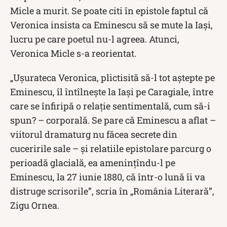
Micle a murit. Se poate citi în epistole faptul că
Veronica insista ca Eminescu să se mute la Iași,
lucru pe care poetul nu-l agreea. Atunci,
Veronica Micle s-a reorientat.
„Uşurateca Veronica, plictisită să-l tot aştepte pe
Eminescu, îl întîlneşte la Iaşi pe Caragiale, între
care se înfiripă o relaţie sentimentală, cum să-i
spun? – corporală. Se pare că Eminescu a aflat –
viitorul dramaturg nu făcea secrete din
cuceririle sale – şi relatiile epistolare parcurg o
perioadă glacială, ea ameninţîndu-l pe
Eminescu, la 27 iunie 1880, că într-o lună îi va
distruge scrisorile”, scria în „România Literară”,
Zigu Ornea.