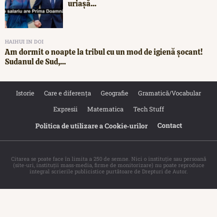
uriașă...
HAIHUI IN DOI
Am dormit o noapte la tribul cu un mod de igienă șocant!
Sudanul de Sud,...
Istorie
Care e diferența
Geografie
Gramatică/Vocabular
Expresii
Matematica
Tech Stuff
Contact
Politica de utilizare a Cookie‐urilor
Citarea se poate face în limita a 250 de semne. Nici o instituţie sau persoană
(site-uri, instituţii mass-media, firme de monitorizare) nu poate reproduce
integral scrierile publicistice purtătoare de Drepturi de Autor.