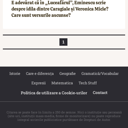
E adevărat că în „Luceafărul”, Eminescu scrie
despre idila dintre Caragiale și Veronica Micle?
Care sunt versurile ascunse?
1
Istorie
Care e diferența
Geografie
Gramatică/Vocabular
Expresii
Matematica
Tech Stuff
Contact
Politica de utilizare a Cookie‐urilor
Citarea se poate face în limita a 250 de semne. Nici o instituţie sau persoană
(site-uri, instituţii mass-media, firme de monitorizare) nu poate reproduce
integral scrierile publicistice purtătoare de Drepturi de Autor.