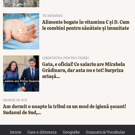
TE MĂNÂNC
Alimente bogate în vitamina C și D. Cum
le combini pentru sănătate și imunitate
LIBERTATEA PENTRU FEMEI
Gata, e oficial! Ce salariu are Mirabela
Grădinaru, dar asta nu e tot! Surpriza
uriașă...
HAIHUI IN DOI
Am dormit o noapte la tribul cu un mod de igienă șocant!
Sudanul de Sud,...
Istorie
Care e diferența
Geografie
Gramatică/Vocabular