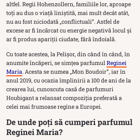
altfel. Regii Hohenzollern, familiile lor, aproape
toți au dus o viață liniștită, mai mult decât atât,
nu au fost niciodată „conflictuali”. Astfel de
excese ar fi încărcat cu energie negativă locul și
ar fi produs apariții ciudate, fără îndoială.
Cu toate acestea, la Pelișor, din când în când, în
anumite încăperi, se simțea parfumul
Reginei
Maria
. Acesta se numea „Mon Boudoir”, iar în
anul 2019, cu ocazia împlinirii a 100 de ani de la
crearea lui, cunoscuta casă de parfumuri
Houbigant a relansat compoziția preferată a
celei mai frumoase regine a Europei.
De unde poți să cumperi parfumul
Reginei Maria?