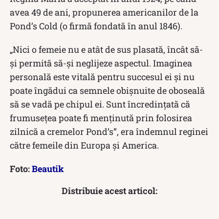
avea 49 de ani, propunerea americanilor de la
Pond’s Cold (o firmă fondată în anul 1846).
„Nici o femeie nu e atât de sus plasată, încât să-
şi permită să-şi neglijeze aspectul. Imaginea
personală este vitală pentru succesul ei şi nu
poate îngădui ca semnele obişnuite de oboseală
să se vadă pe chipul ei. Sunt încredinţată că
frumuseţea poate fi menţinută prin folosirea
zilnică a cremelor Pond’s”, era îndemnul reginei
către femeile din Europa și America.
Foto:
Beautik
Distribuie acest articol: