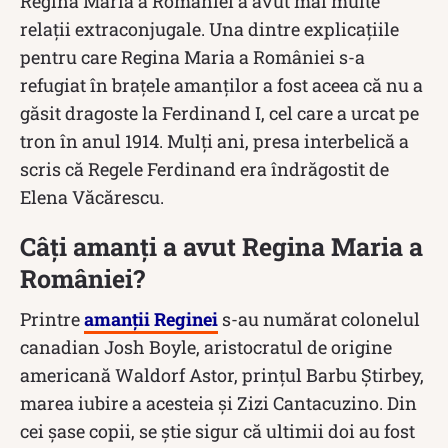
Regina Maria a României a avut mai multe
relații extraconjugale. Una dintre explicațiile
pentru care Regina Maria a României s-a
refugiat în brațele amanților a fost aceea că nu a
găsit dragoste la Ferdinand I, cel care a urcat pe
tron în anul 1914. Mulți ani, presa interbelică a
scris că Regele Ferdinand era îndrăgostit de
Elena Văcărescu.
Câți amanți a avut Regina Maria a
României?
Printre
amanții Reginei
s-au numărat colonelul
canadian Josh Boyle, aristocratul de origine
americană Waldorf Astor, prinţul Barbu Ştirbey,
marea iubire a acesteia și Zizi Cantacuzino. Din
cei şase copii, se ştie sigur că ultimii doi au fost