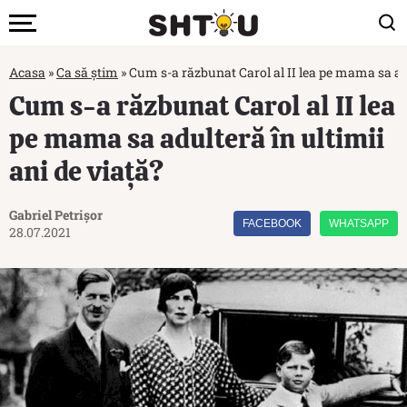
Acasa
»
Ca să știm
»
Cum s-a răzbunat Carol al II lea pe mama sa adu
Cum s-a răzbunat Carol al II lea
pe mama sa adulteră în ultimii
ani de viață?
Gabriel Petrișor
FACEBOOK
WHATSAPP
28.07.2021