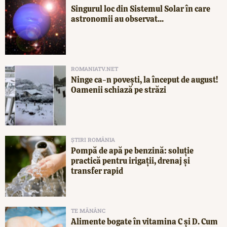
Singurul loc din Sistemul Solar în care
astronomii au observat...
ROMANIATV.NET
Ninge ca-n povești, la început de august!
Oamenii schiază pe străzi
ȘTIRI ROMÂNIA
Pompă de apă pe benzină: soluție
practică pentru irigații, drenaj și
transfer rapid
TE MĂNÂNC
Alimente bogate în vitamina C și D. Cum