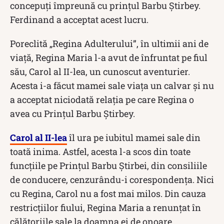
concepuţi împreună cu prinţul Barbu Ştirbey.
Ferdinand a acceptat acest lucru.
Poreclită „Regina Adulterului”, în ultimii ani de
viață, Regina Maria l-a avut de înfruntat pe fiul
său, Carol al II-lea, un cunoscut aventurier.
Acesta i-a făcut mamei sale viața un calvar și nu
a acceptat niciodată relația pe care Regina o
avea cu Prinţul Barbu Ştirbey.
Carol al II-lea
îl ura pe iubitul mamei sale din
toată inima. Astfel, acesta l-a scos din toate
funcţiile pe Prințul Barbu Știrbei, din consiliile
de conducere, cenzurându-i corespondenţa. Nici
cu Regina, Carol nu a fost mai milos. Din cauza
restricţiilor fiului, Regina Maria a renunţat în
călătoriile sale la doamna ei de onoare.