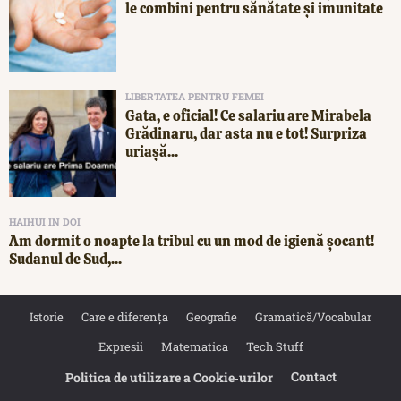
le combini pentru sănătate și imunitate
LIBERTATEA PENTRU FEMEI
Gata, e oficial! Ce salariu are Mirabela
Grădinaru, dar asta nu e tot! Surpriza
uriașă...
HAIHUI IN DOI
Am dormit o noapte la tribul cu un mod de igienă șocant!
Sudanul de Sud,...
Istorie
Care e diferența
Geografie
Gramatică/Vocabular
Expresii
Matematica
Tech Stuff
Contact
Politica de utilizare a Cookie‐urilor